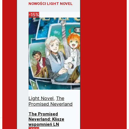
NOWOŚCI LIGHT NOVEL
-15%
Light Novel
,
The
Promised Neverland
The Promised
Neverland: Klisze
wspomnień LN