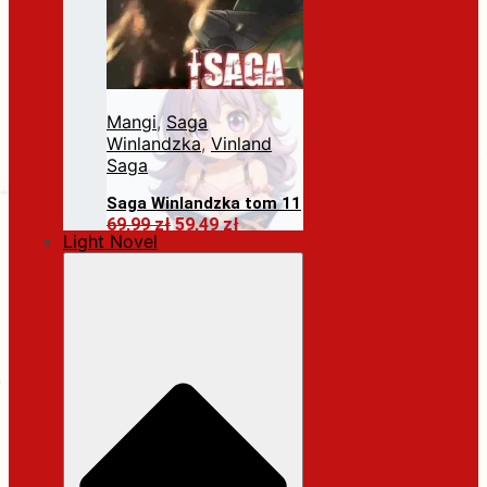
Mangi
,
Saga
Winlandzka
,
Vinland
Saga
Saga Winlandzka tom 11
Pierwotna
Aktualna
69,99
zł
59,49
zł
Light Novel
cena
cena
Dodaj do koszyka
wynosiła:
wynosi:
69,99 zł.
59,49 zł.