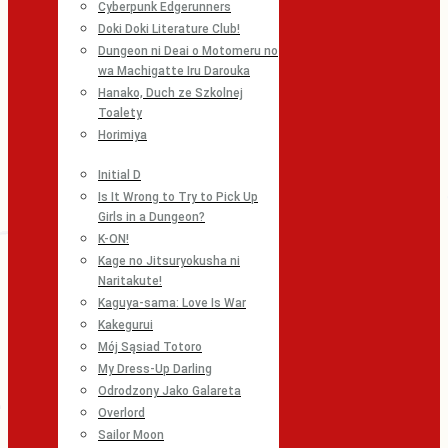
Cyberpunk Edgerunners
Doki Doki Literature Club!
Dungeon ni Deai o Motomeru no
wa Machigatte Iru Darouka
Hanako, Duch ze Szkolnej
Toalety
Horimiya
Initial D
Is It Wrong to Try to Pick Up
Girls in a Dungeon?
K-ON!
Kage no Jitsuryokusha ni
Naritakute!
Kaguya-sama: Love Is War
Kakegurui
Mój Sąsiad Totoro
My Dress-Up Darling
Odrodzony Jako Galareta
Overlord
Sailor Moon