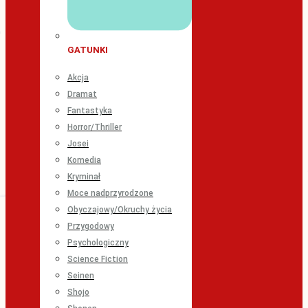
GATUNKI
Akcja
Dramat
Fantastyka
Horror/Thriller
Josei
Komedia
Kryminał
Moce nadprzyrodzone
Obyczajowy/Okruchy życia
Przygodowy
Psychologiczny
Science Fiction
Seinen
Shojo