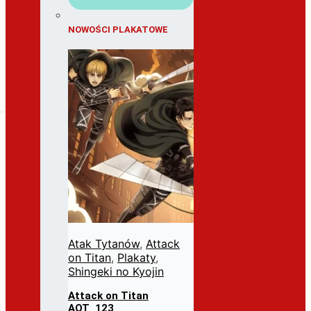
NOWOŚCI PLAKATOWE
Atak Tytanów
,
Attack
on Titan
,
Plakaty
,
Shingeki no Kyojin
Attack on Titan
AOT_123