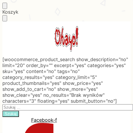
Skip
Skip
Koszyk
to
to
navigation
content
[woocommerce_product_search show_description="no"
limit="20" order_by="" excerpt="yes" categories="yes"
sku="yes" content="no" tags="no"
category_results="yes" category_limit="5"
product_thumbnails="yes" show_price="yes"
show_add_to_cart="no" show_more="yes"
show_clear="yes" no_results="Brak wyników"
characters="3" floating="yes" submit_button="no"]
Search
for:
Facebook-f