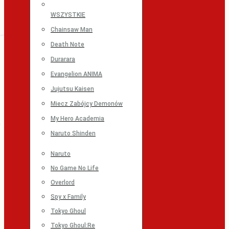
WSZYSTKIE
Chainsaw Man
Death Note
Durarara
Evangelion ANIMA
Jujutsu Kaisen
Miecz Zabójcy Demonów
My Hero Academia
Naruto Shinden
Naruto
No Game No Life
Overlord
Spy x Family
Tokyo Ghoul
Tokyo Ghoul:Re