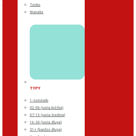
Tenko
Waneko
TYPY
1-tomówki
02-06 (seria krótka)
07-15 (seria średnia)
16-30 (seria długa)
31+ (bardzo długa)