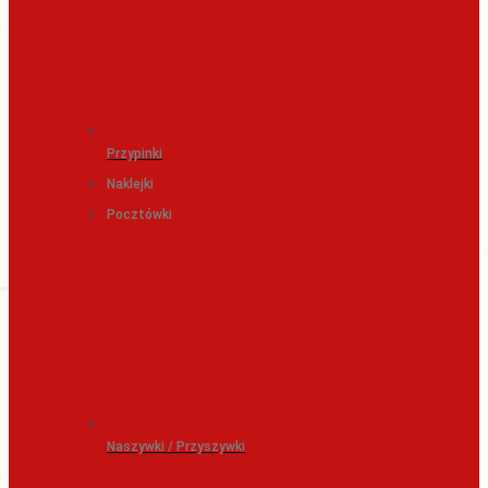
Przypinki
Naklejki
Pocztówki
Naszywki / Przyszywki