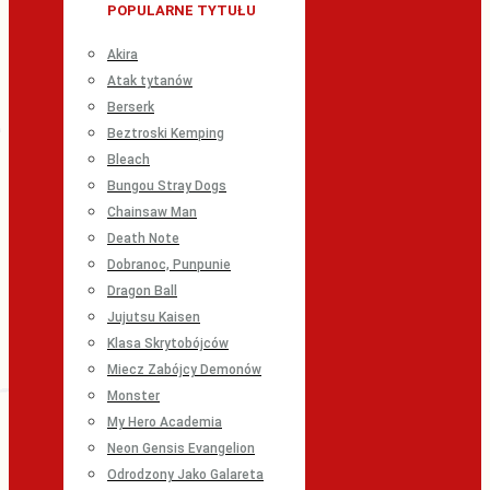
POPULARNE TYTUŁU
Akira
Atak tytanów
Berserk
Beztroski Kemping
Bleach
Bungou Stray Dogs
Chainsaw Man
Death Note
Dobranoc, Punpunie
Dragon Ball
Jujutsu Kaisen
Klasa Skrytobójców
Miecz Zabójcy Demonów
Monster
My Hero Academia
Neon Gensis Evangelion
Odrodzony Jako Galareta