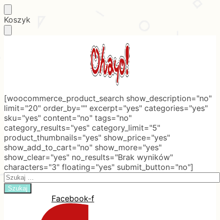
Skip
Skip
Koszyk
to
to
navigation
content
[woocommerce_product_search show_description="no"
limit="20" order_by="" excerpt="yes" categories="yes"
sku="yes" content="no" tags="no"
category_results="yes" category_limit="5"
product_thumbnails="yes" show_price="yes"
show_add_to_cart="no" show_more="yes"
show_clear="yes" no_results="Brak wyników"
characters="3" floating="yes" submit_button="no"]
Search
for:
Facebook-f