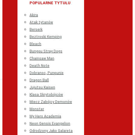
POPULARNE TYTUŁU
Akira
Atak tytanów
Berserk
Beztroski Kemping
Bleach
Bungou Stray Dogs
Chainsaw Man
Death Note
Dobranoc, Punpunie
Dragon Ball
Jujutsu Kaisen
Klasa Skrytobójców
Miecz Zabójcy Demonów
Monster
My Hero Academia
Neon Gensis Evangelion
Odrodzony Jako Galareta