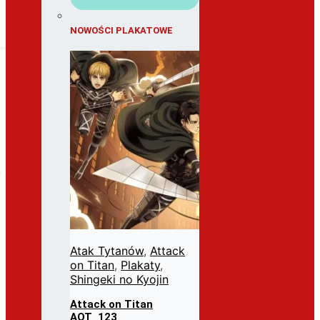
NOWOŚCI PLAKATOWE
Atak Tytanów
,
Attack
on Titan
,
Plakaty
,
Shingeki no Kyojin
Attack on Titan
AOT_123