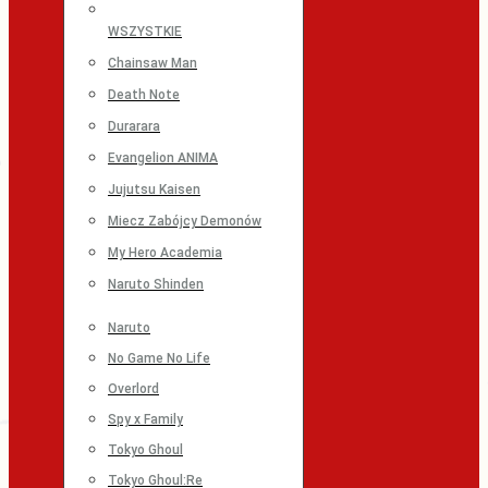
WSZYSTKIE
Chainsaw Man
Death Note
Durarara
Evangelion ANIMA
Jujutsu Kaisen
Miecz Zabójcy Demonów
My Hero Academia
Naruto Shinden
Naruto
No Game No Life
Overlord
Spy x Family
Tokyo Ghoul
Tokyo Ghoul:Re