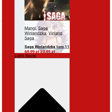
Mangi
,
Saga
Winlandzka
,
Vinland
Saga
Saga Winlandzka tom 11
Pierwotna
Aktualna
69,99
zł
59,49
zł
Light Novel
cena
cena
Dodaj do koszyka
wynosiła:
wynosi:
69,99 zł.
59,49 zł.