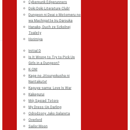
Cyberpunk Edgerunners
Doki Doki Literature Club!
Dungeon ni Deai o Motomeru no
wa Machigatte Iru Darouka
Hanako, Duch ze Szkolnej
Toalety
Horimiya
Initial D
Is It Wrong to Try to Pick Up
Girls in a Dungeon?
K-ON!
Kage no Jitsuryokusha ni
Naritakute!
Kaguya-sama: Love Is War
Kakegurui
Mój Sąsiad Totoro
My Dress-Up Darling
Odrodzony Jako Galareta
Overlord
Sailor Moon