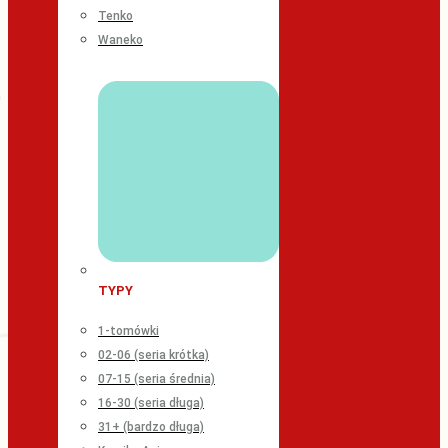
Tenko
Waneko
TYPY
1-tomówki
02-06 (seria krótka)
07-15 (seria średnia)
16-30 (seria długa)
31+ (bardzo długa)