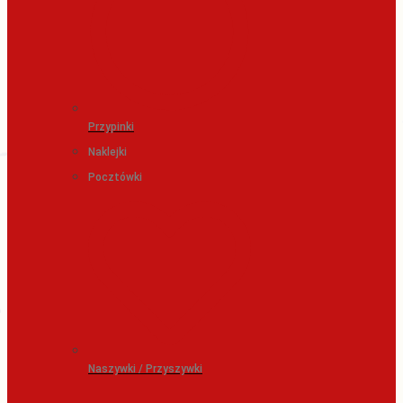
Przypinki
Naklejki
Pocztówki
Naszywki / Przyszywki