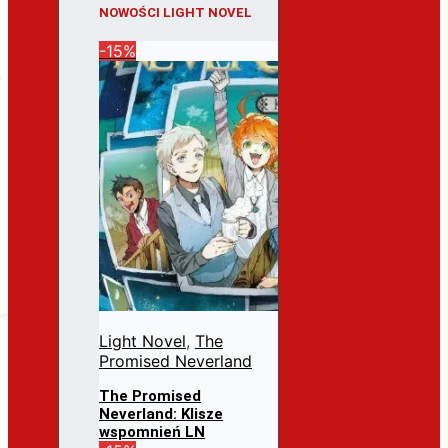
NOWOŚCI LIGHT NOVEL
-15%
Light Novel
,
The
Promised Neverland
The Promised
Neverland: Klisze
wspomnień LN