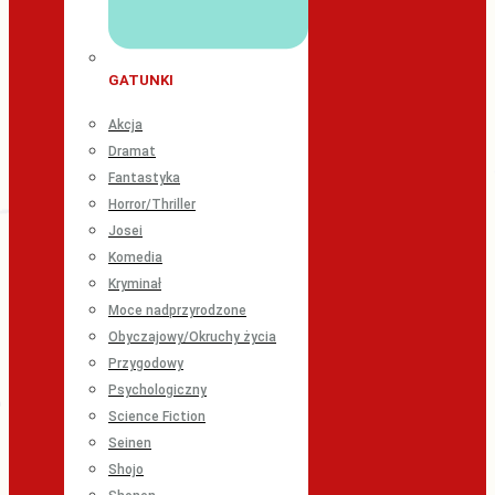
GATUNKI
Akcja
Dramat
Fantastyka
Horror/Thriller
Josei
Komedia
Kryminał
Moce nadprzyrodzone
Obyczajowy/Okruchy życia
Przygodowy
Psychologiczny
Science Fiction
Seinen
Shojo