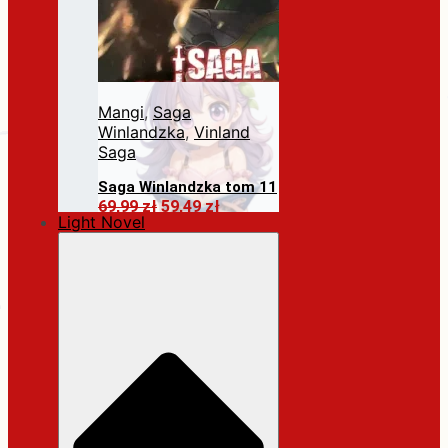
Mangi
,
Saga
Winlandzka
,
Vinland
Saga
Saga Winlandzka tom 11
Pierwotna
Aktualna
69,99
zł
59,49
zł
Light Novel
cena
cena
Dodaj do koszyka
wynosiła:
wynosi:
69,99 zł.
59,49 zł.