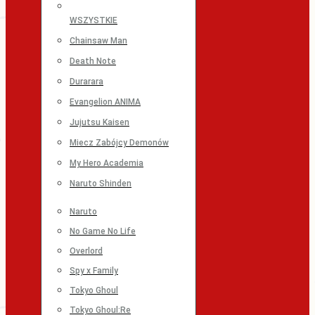
WSZYSTKIE
Chainsaw Man
Death Note
Durarara
Evangelion ANIMA
Jujutsu Kaisen
Miecz Zabójcy Demonów
My Hero Academia
Naruto Shinden
Naruto
No Game No Life
Overlord
Spy x Family
Tokyo Ghoul
Tokyo Ghoul:Re