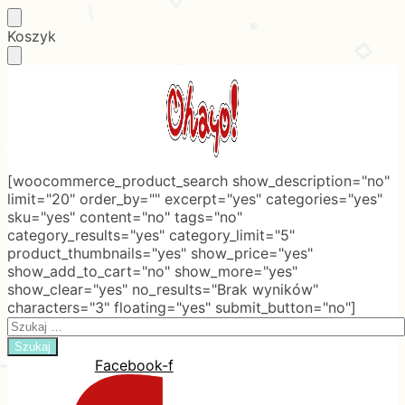
Skip
Skip
Koszyk
to
to
navigation
content
[woocommerce_product_search show_description="no"
limit="20" order_by="" excerpt="yes" categories="yes"
sku="yes" content="no" tags="no"
category_results="yes" category_limit="5"
product_thumbnails="yes" show_price="yes"
show_add_to_cart="no" show_more="yes"
show_clear="yes" no_results="Brak wyników"
characters="3" floating="yes" submit_button="no"]
Search
for:
Facebook-f