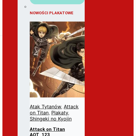
NOWOŚCI PLAKATOWE
Atak Tytanów
,
Attack
on Titan
,
Plakaty
,
Shingeki no Kyojin
Attack on Titan
AOT_123