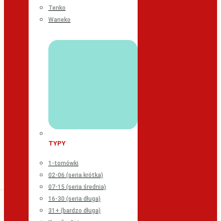
Tenko
Waneko
TYPY
1-tomówki
02-06 (seria krótka)
07-15 (seria średnia)
16-30 (seria długa)
31+ (bardzo długa)