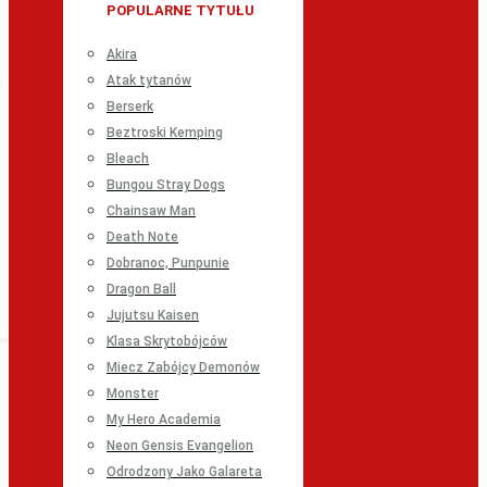
POPULARNE TYTUŁU
Akira
Atak tytanów
Berserk
Beztroski Kemping
Bleach
Bungou Stray Dogs
Chainsaw Man
Death Note
Dobranoc, Punpunie
Dragon Ball
Jujutsu Kaisen
Klasa Skrytobójców
Miecz Zabójcy Demonów
Monster
My Hero Academia
Neon Gensis Evangelion
Odrodzony Jako Galareta