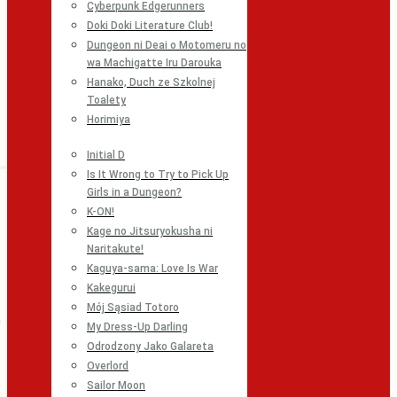
Cyberpunk Edgerunners
Doki Doki Literature Club!
Dungeon ni Deai o Motomeru no
wa Machigatte Iru Darouka
Hanako, Duch ze Szkolnej
Toalety
Horimiya
Initial D
Is It Wrong to Try to Pick Up
Girls in a Dungeon?
K-ON!
Kage no Jitsuryokusha ni
Naritakute!
Kaguya-sama: Love Is War
Kakegurui
Mój Sąsiad Totoro
My Dress-Up Darling
Odrodzony Jako Galareta
Overlord
Sailor Moon