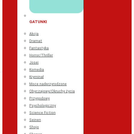
GATUNKI
Akcja
Dramat
Fantastyka
Horror/Thriller
Josei
Komedia
Kryminał
Moce nadprzyrodzone
Obyczajowy/Okruchy życia
Przygodowy
Psychologiczny
Science Fiction
Seinen
Shojo