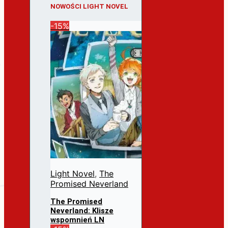
NOWOŚCI LIGHT NOVEL
-15%
Light Novel
,
The
Promised Neverland
The Promised
Neverland: Klisze
wspomnień LN