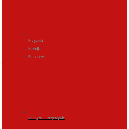
Przypinki
Naklejki
Pocztówki
Naszywki / Przyszywki