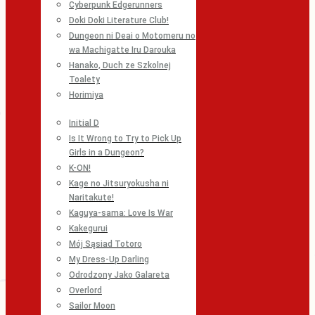
Cyberpunk Edgerunners
Doki Doki Literature Club!
Dungeon ni Deai o Motomeru no
wa Machigatte Iru Darouka
Hanako, Duch ze Szkolnej
Toalety
Horimiya
Initial D
Is It Wrong to Try to Pick Up
Girls in a Dungeon?
K-ON!
Kage no Jitsuryokusha ni
Naritakute!
Kaguya-sama: Love Is War
Kakegurui
Mój Sąsiad Totoro
My Dress-Up Darling
Odrodzony Jako Galareta
Overlord
Sailor Moon