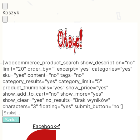
Skip
Skip
Koszyk
to
to
navigation
content
[woocommerce_product_search show_description="no"
limit="20" order_by="" excerpt="yes" categories="yes"
sku="yes" content="no" tags="no"
category_results="yes" category_limit="5"
product_thumbnails="yes" show_price="yes"
show_add_to_cart="no" show_more="yes"
show_clear="yes" no_results="Brak wyników"
characters="3" floating="yes" submit_button="no"]
Search
for:
Facebook-f