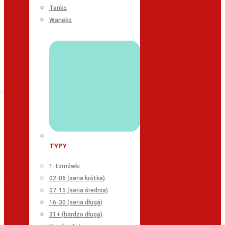
Tenko
Waneko
TYPY
1-tomówki
02-06 (seria krótka)
07-15 (seria średnia)
16-30 (seria długa)
31+ (bardzo długa)