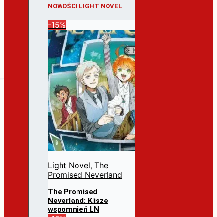
NOWOŚCI LIGHT NOVEL
-15%
Light Novel
,
The
Promised Neverland
The Promised
Neverland: Klisze
wspomnień LN