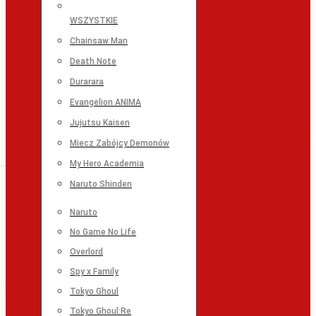
WSZYSTKIE
Chainsaw Man
Death Note
Durarara
Evangelion ANIMA
Jujutsu Kaisen
Miecz Zabójcy Demonów
My Hero Academia
Naruto Shinden
Naruto
No Game No Life
Overlord
Spy x Family
Tokyo Ghoul
Tokyo Ghoul:Re