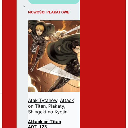
NOWOŚCI PLAKATOWE
Atak Tytanów
,
Attack
on Titan
,
Plakaty
,
Shingeki no Kyojin
Attack on Titan
AOT_123