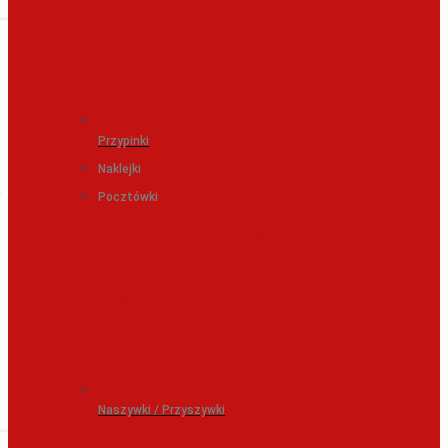
Przypinki
Naklejki
Pocztówki
Naszywki / Przyszywki