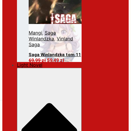
Mangi
,
Saga
Winlandzka
,
Vinland
Saga
Saga Winlandzka tom 11
Pierwotna
Aktualna
69,99
zł
59,49
zł
Light Novel
cena
cena
Dodaj do koszyka
wynosiła:
wynosi:
69,99 zł.
59,49 zł.