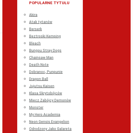
POPULARNE TYTUŁU
Akira
Atak tytanów
Berserk
Beztroski Kemping
Bleach
Bungou Stray Dogs
Chainsaw Man
Death Note
Dobranoc, Punpunie
Dragon Ball
Jujutsu Kaisen
Klasa Skrytobójców
Miecz Zabójcy Demonów
Monster
My Hero Academia
Neon Gensis Evangelion
Odrodzony Jako Galareta