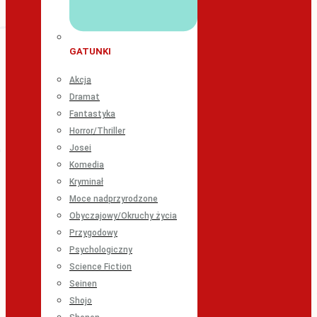
GATUNKI
Akcja
Dramat
Fantastyka
Horror/Thriller
Josei
Komedia
Kryminał
Moce nadprzyrodzone
Obyczajowy/Okruchy życia
Przygodowy
Psychologiczny
Science Fiction
Seinen
Shojo