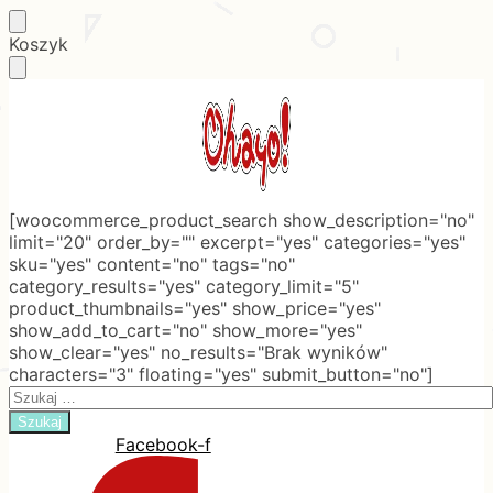
Skip
Skip
Koszyk
to
to
navigation
content
[woocommerce_product_search show_description="no"
limit="20" order_by="" excerpt="yes" categories="yes"
sku="yes" content="no" tags="no"
category_results="yes" category_limit="5"
product_thumbnails="yes" show_price="yes"
show_add_to_cart="no" show_more="yes"
show_clear="yes" no_results="Brak wyników"
characters="3" floating="yes" submit_button="no"]
Search
for:
Facebook-f