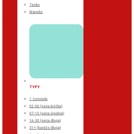
Tenko
Waneko
TYPY
1-tomówki
02-06 (seria krótka)
07-15 (seria średnia)
16-30 (seria długa)
31+ (bardzo długa)