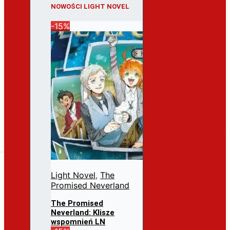
NOWOŚCI LIGHT NOVEL
-15%
Light Novel
,
The
Promised Neverland
The Promised
Neverland: Klisze
wspomnień LN