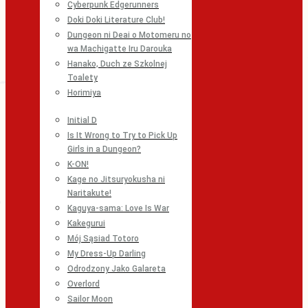
Cyberpunk Edgerunners
Doki Doki Literature Club!
Dungeon ni Deai o Motomeru no
wa Machigatte Iru Darouka
Hanako, Duch ze Szkolnej
Toalety
Horimiya
Initial D
Is It Wrong to Try to Pick Up
Girls in a Dungeon?
K-ON!
Kage no Jitsuryokusha ni
Naritakute!
Kaguya-sama: Love Is War
Kakegurui
Mój Sąsiad Totoro
My Dress-Up Darling
Odrodzony Jako Galareta
Overlord
Sailor Moon