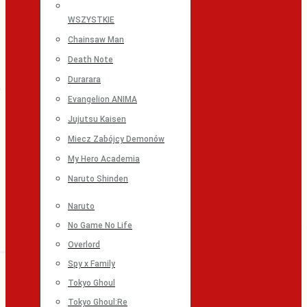
WSZYSTKIE
Chainsaw Man
Death Note
Durarara
Evangelion ANIMA
Jujutsu Kaisen
Miecz Zabójcy Demonów
My Hero Academia
Naruto Shinden
Naruto
No Game No Life
Overlord
Spy x Family
Tokyo Ghoul
Tokyo Ghoul:Re