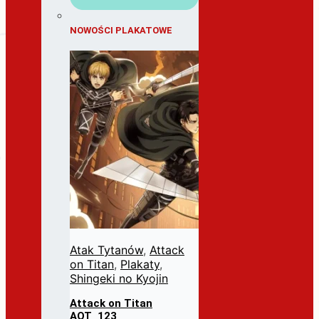
NOWOŚCI PLAKATOWE
Atak Tytanów
,
Attack
on Titan
,
Plakaty
,
Shingeki no Kyojin
Attack on Titan
AOT_123