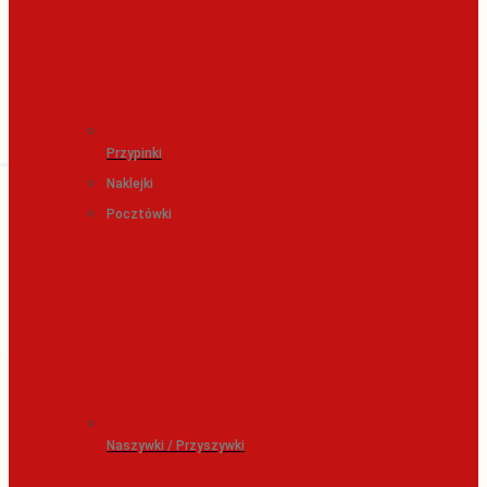
Przypinki
Naklejki
Pocztówki
Naszywki / Przyszywki