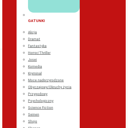
GATUNKI
Akcja
Dramat
Fantastyka
Horror/Thriller
Josei
Komedia
Kryminał
Moce nadprzyrodzone
Obyczajowy/Okruchy życia
Przygodowy
Psychologiczny
Science Fiction
Seinen
Shojo