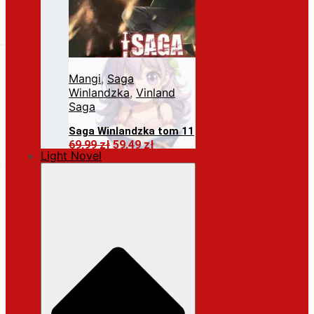
Mangi
,
Saga
Winlandzka
,
Vinland
Saga
Saga Winlandzka tom 11
Pierwotna
Aktualna
69,99
zł
59,49
zł
Light Novel
cena
cena
Dodaj do koszyka
wynosiła:
wynosi:
69,99 zł.
59,49 zł.