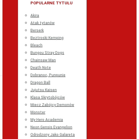
POPULARNE TYTUŁU
Akira
Atak tytanów
Berserk
Beztroski Kemping
Bleach
Bungou Stray Dogs
Chainsaw Man
Death Note
Dobranoc, Punpunie
Dragon Ball
Jujutsu Kaisen
Klasa Skrytobójców
Miecz Zabójcy Demonów
Monster
My Hero Academia
Neon Gensis Evangelion
Odrodzony Jako Galareta