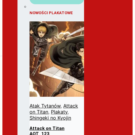
NOWOŚCI PLAKATOWE
Atak Tytanów
,
Attack
on Titan
,
Plakaty
,
Shingeki no Kyojin
Attack on Titan
AOT_123