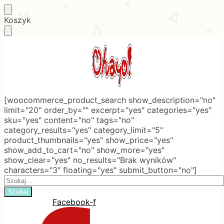
Skip
Skip
Koszyk
to
to
navigation
content
[woocommerce_product_search show_description="no"
limit="20" order_by="" excerpt="yes" categories="yes"
sku="yes" content="no" tags="no"
category_results="yes" category_limit="5"
product_thumbnails="yes" show_price="yes"
show_add_to_cart="no" show_more="yes"
show_clear="yes" no_results="Brak wyników"
characters="3" floating="yes" submit_button="no"]
Search
for:
Facebook-f