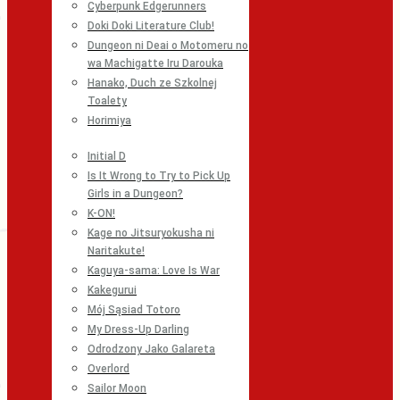
Cyberpunk Edgerunners
Doki Doki Literature Club!
Dungeon ni Deai o Motomeru no
wa Machigatte Iru Darouka
Hanako, Duch ze Szkolnej
Toalety
Horimiya
Initial D
Is It Wrong to Try to Pick Up
Girls in a Dungeon?
K-ON!
Kage no Jitsuryokusha ni
Naritakute!
Kaguya-sama: Love Is War
Kakegurui
Mój Sąsiad Totoro
My Dress-Up Darling
Odrodzony Jako Galareta
Overlord
Sailor Moon