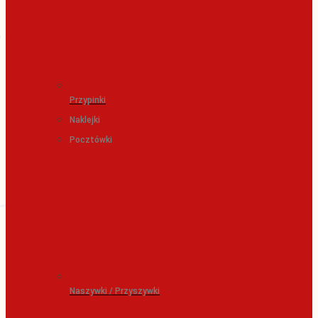
Przypinki
Naklejki
Pocztówki
Naszywki / Przyszywki