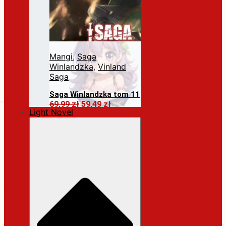
Mangi
,
Saga
Winlandzka
,
Vinland
Saga
Saga Winlandzka tom 11
Pierwotna
Aktualna
69,99
zł
59,49
zł
Light Novel
cena
cena
Dodaj do koszyka
wynosiła:
wynosi:
69,99 zł.
59,49 zł.