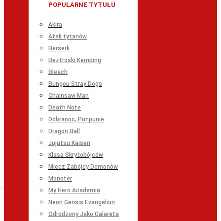
POPULARNE TYTUŁU
Akira
Atak tytanów
Berserk
Beztroski Kemping
Bleach
Bungou Stray Dogs
Chainsaw Man
Death Note
Dobranoc, Punpunie
Dragon Ball
Jujutsu Kaisen
Klasa Skrytobójców
Miecz Zabójcy Demonów
Monster
My Hero Academia
Neon Gensis Evangelion
Odrodzony Jako Galareta