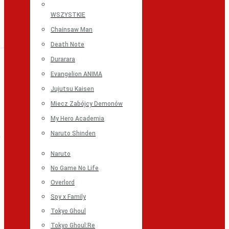
WSZYSTKIE
Chainsaw Man
Death Note
Durarara
Evangelion ANIMA
Jujutsu Kaisen
Miecz Zabójcy Demonów
My Hero Academia
Naruto Shinden
Naruto
No Game No Life
Overlord
Spy x Family
Tokyo Ghoul
Tokyo Ghoul:Re