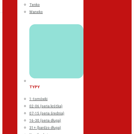
Tenko
Waneko
TYPY
1-tomówki
02-06 (seria krótka)
07-15 (seria średnia)
16-30 (seria długa)
31+ (bardzo długa)