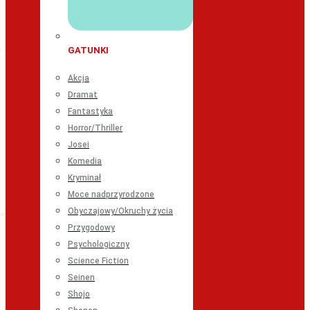
GATUNKI
Akcja
Dramat
Fantastyka
Horror/Thriller
Josei
Komedia
Kryminał
Moce nadprzyrodzone
Obyczajowy/Okruchy życia
Przygodowy
Psychologiczny
Science Fiction
Seinen
Shojo