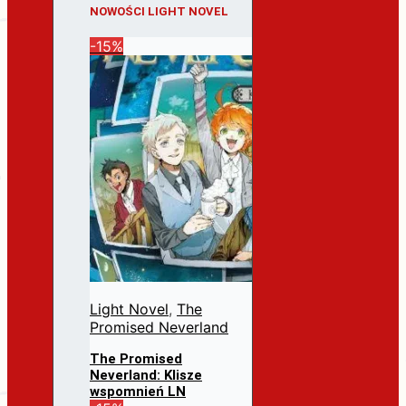
NOWOŚCI LIGHT NOVEL
-15%
Light Novel
,
The
Promised Neverland
The Promised
Neverland: Klisze
wspomnień LN