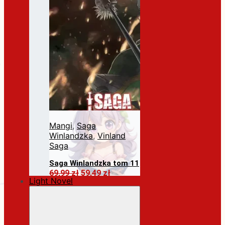
Mangi
,
Saga
Winlandzka
,
Vinland
Saga
Saga Winlandzka tom 11
Pierwotna
Aktualna
69,99
zł
59,49
zł
Light Novel
cena
cena
Dodaj do koszyka
wynosiła:
wynosi:
69,99 zł.
59,49 zł.