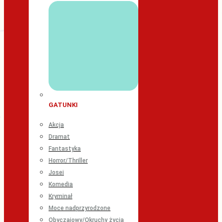
GATUNKI
Akcja
Dramat
Fantastyka
Horror/Thriller
Josei
Komedia
Kryminał
Moce nadprzyrodzone
Obyczajowy/Okruchy życia