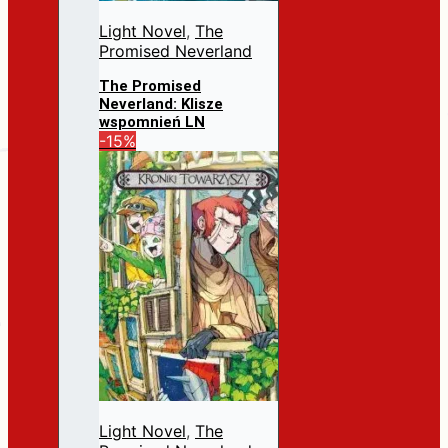
Light Novel
,
The
Promised Neverland
The Promised
Neverland: Klisze
wspomnień LN
Pierwotna
Aktualna
-15%
31,99
zł
27,19
zł
cena
cena
Dodaj do koszyka
wynosiła:
wynosi:
31,99 zł.
27,19 zł.
Light Novel
,
The