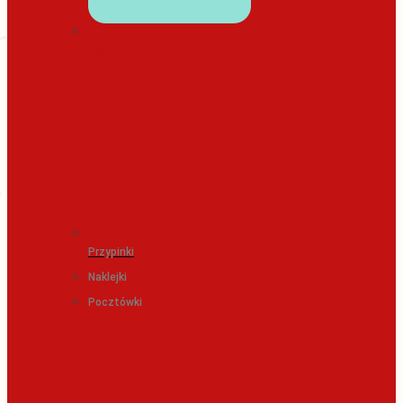
DODATKI
Przypinki
Naklejki
Pocztówki