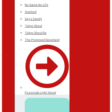
No Game No Life
Overlord
Spy x Family
Tokyo Ghoul
Tokyo Ghoul:Re
The Promised Neverland
Pozostałe Light Novel