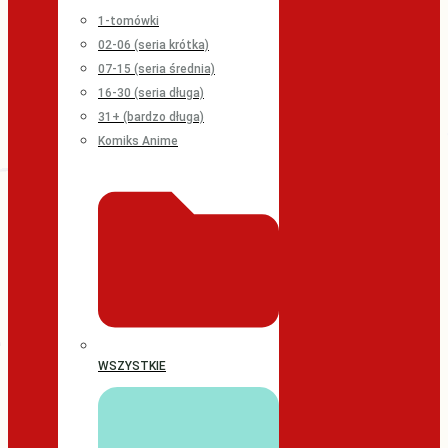
1-tomówki
02-06 (seria krótka)
07-15 (seria średnia)
16-30 (seria długa)
31+ (bardzo długa)
Komiks Anime
WSZYSTKIE