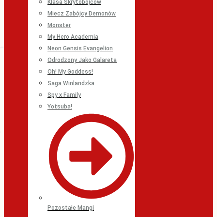
Klasa Skrytobójców
Miecz Zabójcy Demonów
Monster
My Hero Academia
Neon Gensis Evangelion
Odrodzony Jako Galareta
Oh! My Goddess!
Saga Winlandzka
Spy x Family
Yotsuba!
Pozostałe Mangi