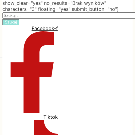
show_clear="yes" no_results="Brak wyników"
characters="3" floating="yes" submit_button="no"]
Search
for:
Facebook-f
Tiktok