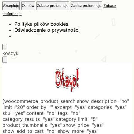
Zobacz
Akceptuję
Odmów
Zobacz preferencje
Zapisz preferencje
preferencje
Polityka plików cookies
Oświadczenie o prywatności
Skip
Skip
Koszyk
to
to
navigation
content
[woocommerce_product_search show_description="no"
limit="20" order_by="" excerpt="yes" categories="yes"
sku="yes" content="no" tags="no"
category_results="yes" category_limit="5"
product_thumbnails="yes" show_price="yes"
show_add_to_cart="no" show_more="yes"