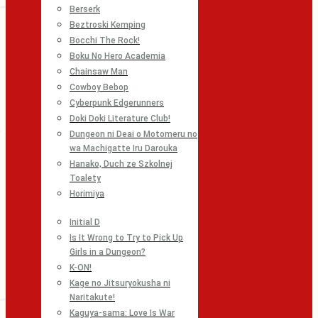
Berserk
Beztroski Kemping
Bocchi The Rock!
Boku No Hero Academia
Chainsaw Man
Cowboy Bebop
Cyberpunk Edgerunners
Doki Doki Literature Club!
Dungeon ni Deai o Motomeru no
wa Machigatte Iru Darouka
Hanako, Duch ze Szkolnej
Toalety
Horimiya
Initial D
Is It Wrong to Try to Pick Up
Girls in a Dungeon?
K-ON!
Kage no Jitsuryokusha ni
Naritakute!
Kaguya-sama: Love Is War