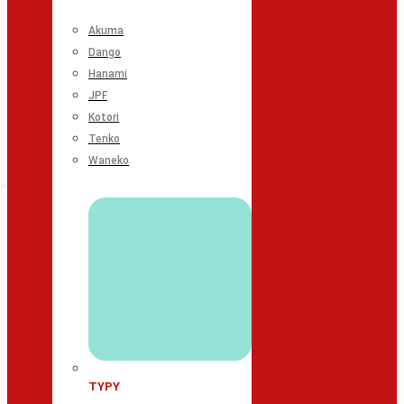
Akuma
Dango
Hanami
JPF
Kotori
Tenko
Waneko
TYPY