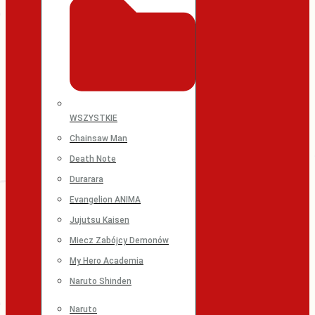
WSZYSTKIE
Chainsaw Man
Death Note
Durarara
Evangelion ANIMA
Jujutsu Kaisen
Miecz Zabójcy Demonów
My Hero Academia
Naruto Shinden
Naruto