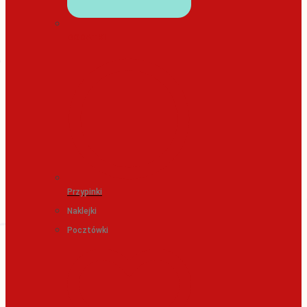
DODATKI
Przypinki
Naklejki
Pocztówki