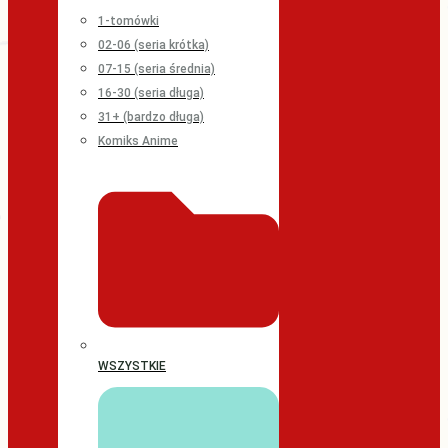
1-tomówki
02-06 (seria krótka)
07-15 (seria średnia)
16-30 (seria długa)
31+ (bardzo długa)
Komiks Anime
WSZYSTKIE