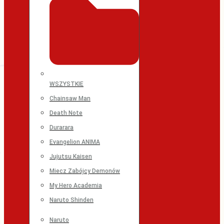
WSZYSTKIE
Chainsaw Man
Death Note
Durarara
Evangelion ANIMA
Jujutsu Kaisen
Miecz Zabójcy Demonów
My Hero Academia
Naruto Shinden
Naruto