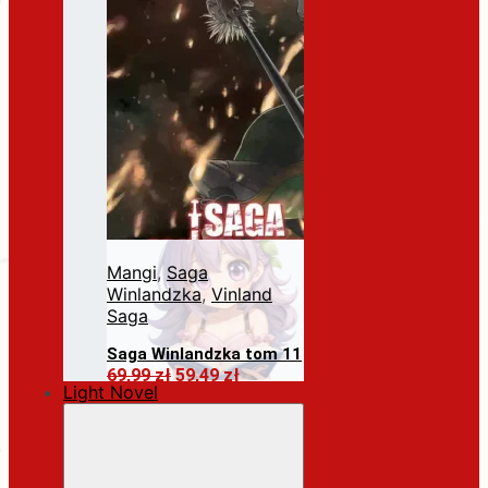
Mangi
,
Saga
Winlandzka
,
Vinland
Saga
Saga Winlandzka tom 11
Pierwotna
Aktualna
69,99
zł
59,49
zł
Light Novel
cena
cena
Dodaj do koszyka
wynosiła:
wynosi:
69,99 zł.
59,49 zł.