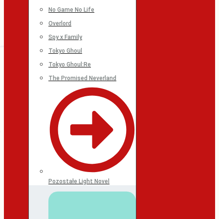
No Game No Life
Overlord
Spy x Family
Tokyo Ghoul
Tokyo Ghoul:Re
The Promised Neverland
Pozostałe Light Novel