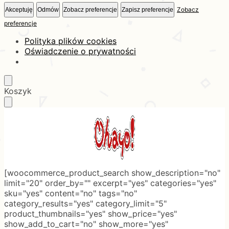
Zobacz
Akceptuję
Odmów
Zobacz preferencje
Zapisz preferencje
preferencje
Polityka plików cookies
Oświadczenie o prywatności
Skip
Skip
Koszyk
to
to
navigation
content
[woocommerce_product_search show_description="no"
limit="20" order_by="" excerpt="yes" categories="yes"
sku="yes" content="no" tags="no"
category_results="yes" category_limit="5"
product_thumbnails="yes" show_price="yes"
show_add_to_cart="no" show_more="yes"