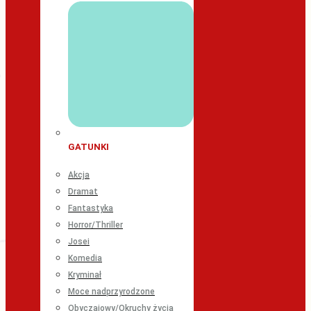
GATUNKI
Akcja
Dramat
Fantastyka
Horror/Thriller
Josei
Komedia
Kryminał
Moce nadprzyrodzone
Obyczajowy/Okruchy życia