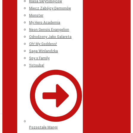
Klasa Skrytobójców
Miecz Zabójcy Demonów
Monster
My Hero Academia
Neon Gensis Evangelion
Odrodzony Jako Galareta
Oh! My Goddess!
Saga Winlandzka
Spy x Family
Yotsuba!
Pozostałe Mangi