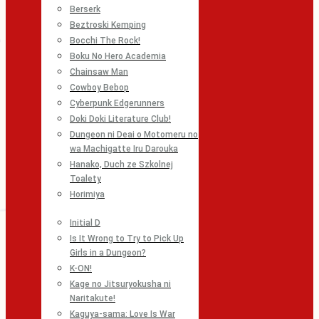
Berserk
Beztroski Kemping
Bocchi The Rock!
Boku No Hero Academia
Chainsaw Man
Cowboy Bebop
Cyberpunk Edgerunners
Doki Doki Literature Club!
Dungeon ni Deai o Motomeru no
wa Machigatte Iru Darouka
Hanako, Duch ze Szkolnej
Toalety
Horimiya
Initial D
Is It Wrong to Try to Pick Up
Girls in a Dungeon?
K-ON!
Kage no Jitsuryokusha ni
Naritakute!
Kaguya-sama: Love Is War