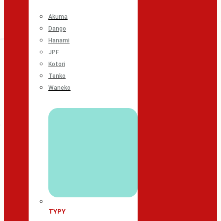
Akuma
Dango
Hanami
JPF
Kotori
Tenko
Waneko
TYPY