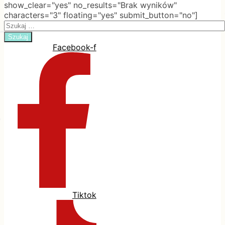
show_clear="yes" no_results="Brak wyników"
characters="3" floating="yes" submit_button="no"]
Search
for:
Facebook-f
Tiktok