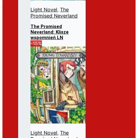
Light Novel
,
The
Promised Neverland
The Promised
Neverland: Klisze
wspomnień LN
Pierwotna
Aktualna
-15%
31,99
zł
27,19
zł
cena
cena
Dodaj do koszyka
wynosiła:
wynosi:
31,99 zł.
27,19 zł.
Light Novel
,
The