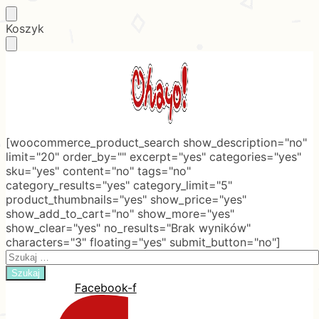
Skip
Skip
Koszyk
to
to
navigation
content
[woocommerce_product_search show_description="no"
limit="20" order_by="" excerpt="yes" categories="yes"
sku="yes" content="no" tags="no"
category_results="yes" category_limit="5"
product_thumbnails="yes" show_price="yes"
show_add_to_cart="no" show_more="yes"
show_clear="yes" no_results="Brak wyników"
characters="3" floating="yes" submit_button="no"]
Search
for:
Facebook-f