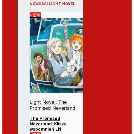
NOWOŚCI LIGHT NOVEL
-15%
Light Novel
,
The
Promised Neverland
The Promised
Neverland: Klisze
wspomnień LN