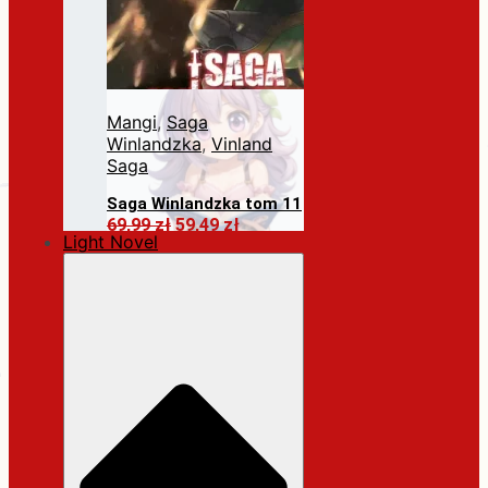
Mangi
,
Saga
Winlandzka
,
Vinland
Saga
Saga Winlandzka tom 11
Pierwotna
Aktualna
69,99
zł
59,49
zł
Light Novel
cena
cena
Dodaj do koszyka
wynosiła:
wynosi:
69,99 zł.
59,49 zł.