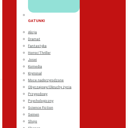
GATUNKI
Akcja
Dramat
Fantastyka
Horror/Thriller
Josei
Komedia
Kryminał
Moce nadprzyrodzone
Obyczajowy/Okruchy życia
Przygodowy
Psychologiczny
Science Fiction
Seinen
Shojo