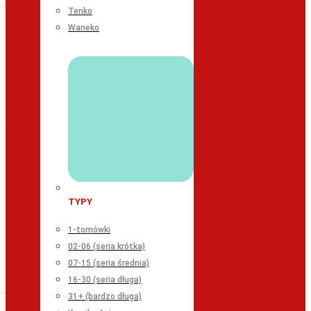
Tenko
Waneko
TYPY
1-tomówki
02-06 (seria krótka)
07-15 (seria średnia)
16-30 (seria długa)
31+ (bardzo długa)