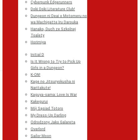
Cyberpunk Edgerunners
Doki Doki Literature Club!
Dungeon ni Deai o Motomeru no
wa Machigatte Iru Darouka
Hanako, Duch ze Szkolnej
Toalety
Horimiya
Initial D
Is It Wrong to Try to Pick Up
Girls in a Dungeon?
K-ON!
Kage no Jitsuryokusha ni
Naritakute!
Kaguya-sama: Love Is War
Kakegurui
Mój Sąsiad Totoro
My Dress-Up Darling
Odrodzony Jako Galareta
Overlord
Sailor Moon