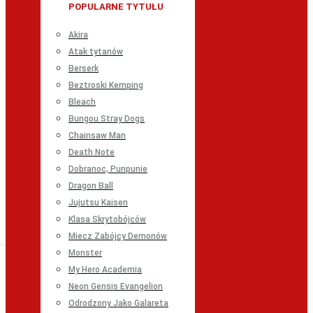
POPULARNE TYTUŁU
Akira
Atak tytanów
Berserk
Beztroski Kemping
Bleach
Bungou Stray Dogs
Chainsaw Man
Death Note
Dobranoc, Punpunie
Dragon Ball
Jujutsu Kaisen
Klasa Skrytobójców
Miecz Zabójcy Demonów
Monster
My Hero Academia
Neon Gensis Evangelion
Odrodzony Jako Galareta