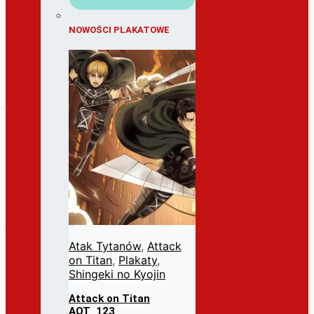
NOWOŚCI PLAKATOWE
Atak Tytanów
,
Attack
on Titan
,
Plakaty
,
Shingeki no Kyojin
Attack on Titan
AOT_123