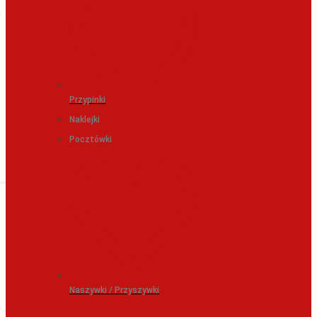
Przypinki
Naklejki
Pocztówki
Naszywki / Przyszywki