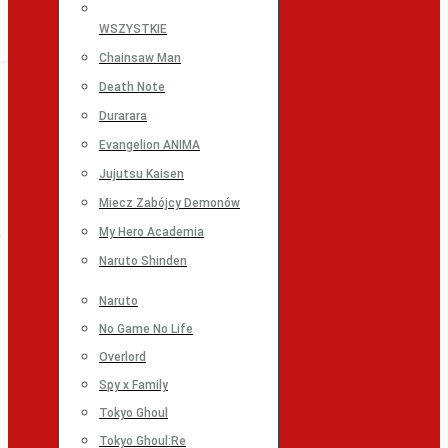
WSZYSTKIE
Chainsaw Man
Death Note
Durarara
Evangelion ANIMA
Jujutsu Kaisen
Miecz Zabójcy Demonów
My Hero Academia
Naruto Shinden
Naruto
No Game No Life
Overlord
Spy x Family
Tokyo Ghoul
Tokyo Ghoul:Re