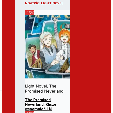
NOWOŚCI LIGHT NOVEL
-15%
Light Novel
,
The
Promised Neverland
The Promised
Neverland: Klisze
wspomnień LN