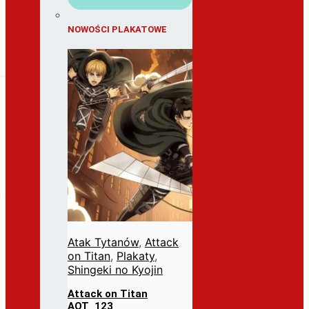
NOWOŚCI PLAKATOWE
Atak Tytanów
,
Attack
on Titan
,
Plakaty
,
Shingeki no Kyojin
Attack on Titan
AOT_123