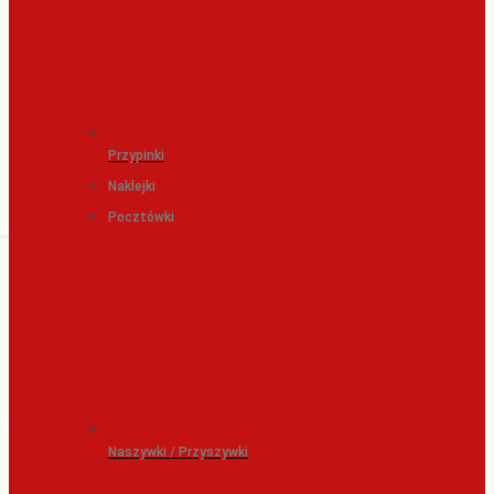
Przypinki
Naklejki
Pocztówki
Naszywki / Przyszywki