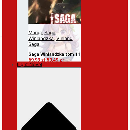
Mangi
,
Saga
Winlandzka
,
Vinland
Saga
Saga Winlandzka tom 11
Pierwotna
Aktualna
69,99
zł
59,49
zł
Light Novel
cena
cena
Dodaj do koszyka
wynosiła:
wynosi:
69,99 zł.
59,49 zł.