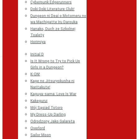
Cyberpunk Edgerunners
Doki Doki Literature Club!
Dungeon ni Deai o Motomeru no
wa Machigatte Iru Darouka
Hanako, Duch ze Szkolnej
Toalety
Horimiya
Initial D
Is It Wrong to Try to Pick Up
Girls in a Dungeon?
K-ON!
Kage no Jitsuryokusha ni
Naritakute!
Kaguya-sama: Love Is War
Kakegurui
Mój Sąsiad Totoro
My Dress-Up Darling
Odrodzony Jako Galareta
Overlord
Sailor Moon