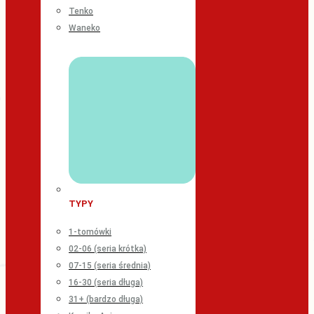
Tenko
Waneko
TYPY
1-tomówki
02-06 (seria krótka)
07-15 (seria średnia)
16-30 (seria długa)
31+ (bardzo długa)