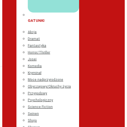
GATUNKI
Akcja
Dramat
Fantastyka
Horror/Thriller
Josei
Komedia
Kryminał
Moce nadprzyrodzone
Obyczajowy/Okruchy życia
Przygodowy
Psychologiczny
Science Fiction
Seinen
Shojo