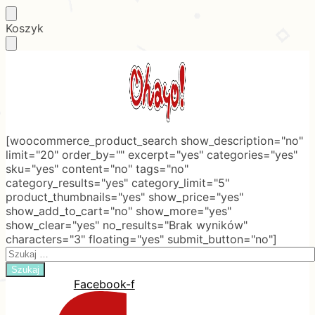
Skip
Skip
Koszyk
to
to
navigation
content
[woocommerce_product_search show_description="no"
limit="20" order_by="" excerpt="yes" categories="yes"
sku="yes" content="no" tags="no"
category_results="yes" category_limit="5"
product_thumbnails="yes" show_price="yes"
show_add_to_cart="no" show_more="yes"
show_clear="yes" no_results="Brak wyników"
characters="3" floating="yes" submit_button="no"]
Search
for:
Facebook-f