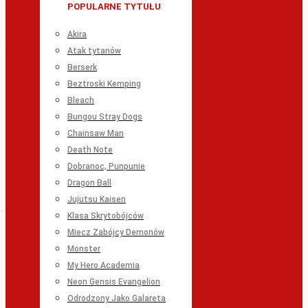
POPULARNE TYTUŁU
Akira
Atak tytanów
Berserk
Beztroski Kemping
Bleach
Bungou Stray Dogs
Chainsaw Man
Death Note
Dobranoc, Punpunie
Dragon Ball
Jujutsu Kaisen
Klasa Skrytobójców
Miecz Zabójcy Demonów
Monster
My Hero Academia
Neon Gensis Evangelion
Odrodzony Jako Galareta