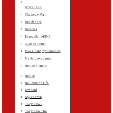
WSZYSTKIE
Chainsaw Man
Death Note
Durarara
Evangelion ANIMA
Jujutsu Kaisen
Miecz Zabójcy Demonów
My Hero Academia
Naruto Shinden
Naruto
No Game No Life
Overlord
Spy x Family
Tokyo Ghoul
Tokyo Ghoul:Re