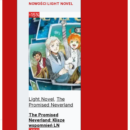
NOWOŚCI LIGHT NOVEL
-15%
Light Novel
,
The
Promised Neverland
The Promised
Neverland: Klisze
wspomnień LN