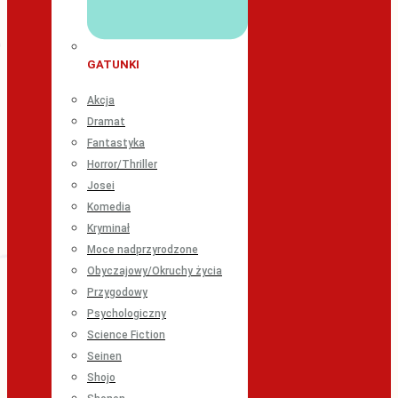
GATUNKI
Akcja
Dramat
Fantastyka
Horror/Thriller
Josei
Komedia
Kryminał
Moce nadprzyrodzone
Obyczajowy/Okruchy życia
Przygodowy
Psychologiczny
Science Fiction
Seinen
Shojo