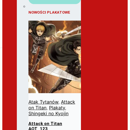
NOWOŚCI PLAKATOWE
Atak Tytanów
,
Attack
on Titan
,
Plakaty
,
Shingeki no Kyojin
Attack on Titan
AOT_123