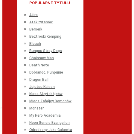
POPULARNE TYTUŁU
Akira
Atak tytanów
Berserk
Beztroski Kemping
Bleach
Bungou Stray Dogs
Chainsaw Man
Death Note
Dobranoc, Punpunie
Dragon Ball
Jujutsu Kaisen
Klasa Skrytobójców
Miecz Zabójcy Demonów
Monster
My Hero Academia
Neon Gensis Evangelion
Odrodzony Jako Galareta