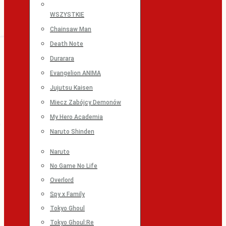
WSZYSTKIE
Chainsaw Man
Death Note
Durarara
Evangelion ANIMA
Jujutsu Kaisen
Miecz Zabójcy Demonów
My Hero Academia
Naruto Shinden
Naruto
No Game No Life
Overlord
Spy x Family
Tokyo Ghoul
Tokyo Ghoul:Re