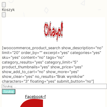
Skip
Skip
Koszyk
to
to
navigation
content
[woocommerce_product_search show_description="no"
limit="20" order_by="" excerpt="yes" categories="yes"
sku="yes" content="no" tags="no"
category_results="yes" category_limit="5"
product_thumbnails="yes" show_price="yes"
show_add_to_cart="no" show_more="yes"
show_clear="yes" no_results="Brak wyników"
characters="3" floating="yes" submit_button="no"]
Search
for:
Facebook-f