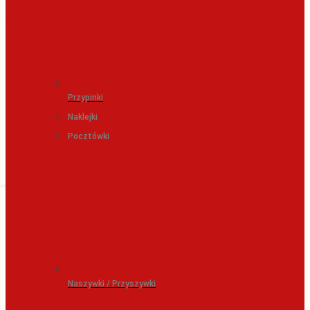
Przypinki
Naklejki
Pocztówki
Naszywki / Przyszywki