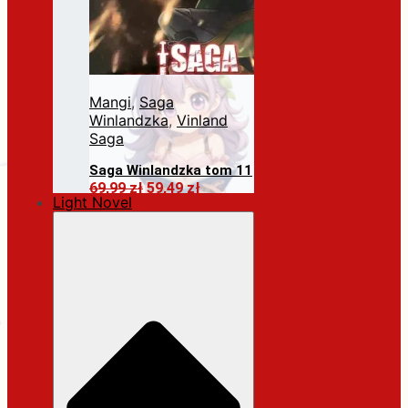
Mangi
,
Saga
Winlandzka
,
Vinland
Saga
Saga Winlandzka tom 11
Pierwotna
Aktualna
69,99
zł
59,49
zł
Light Novel
cena
cena
Dodaj do koszyka
wynosiła:
wynosi:
69,99 zł.
59,49 zł.