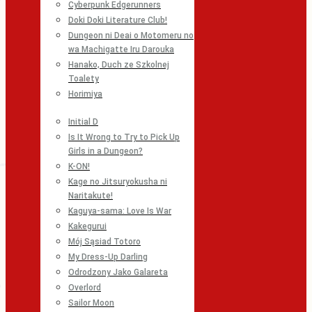
Cyberpunk Edgerunners
Doki Doki Literature Club!
Dungeon ni Deai o Motomeru no
wa Machigatte Iru Darouka
Hanako, Duch ze Szkolnej
Toalety
Horimiya
Initial D
Is It Wrong to Try to Pick Up
Girls in a Dungeon?
K-ON!
Kage no Jitsuryokusha ni
Naritakute!
Kaguya-sama: Love Is War
Kakegurui
Mój Sąsiad Totoro
My Dress-Up Darling
Odrodzony Jako Galareta
Overlord
Sailor Moon