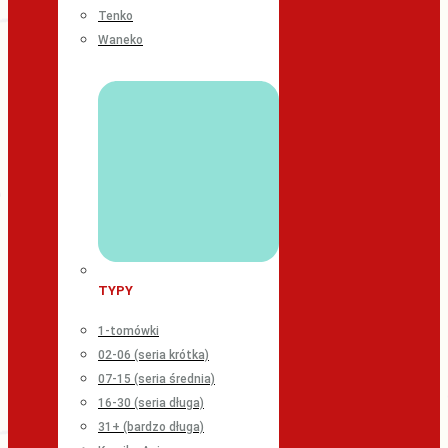
Tenko
Waneko
TYPY
1-tomówki
02-06 (seria krótka)
07-15 (seria średnia)
16-30 (seria długa)
31+ (bardzo długa)