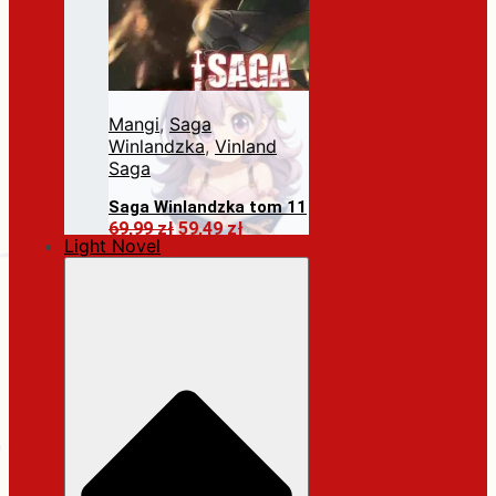
Mangi
,
Saga
Winlandzka
,
Vinland
Saga
Saga Winlandzka tom 11
Pierwotna
Aktualna
69,99
zł
59,49
zł
Light Novel
cena
cena
Dodaj do koszyka
wynosiła:
wynosi:
69,99 zł.
59,49 zł.