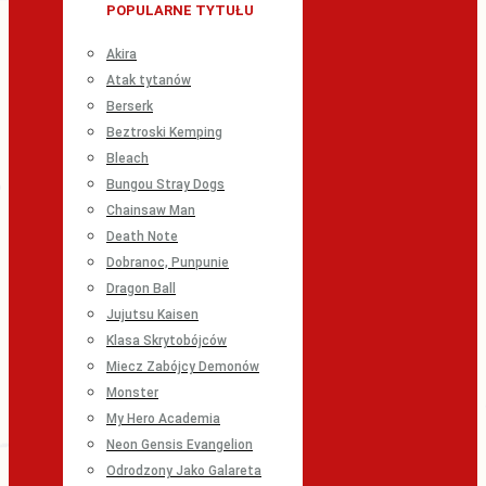
POPULARNE TYTUŁU
Akira
Atak tytanów
Berserk
Beztroski Kemping
Bleach
Bungou Stray Dogs
Chainsaw Man
Death Note
Dobranoc, Punpunie
Dragon Ball
Jujutsu Kaisen
Klasa Skrytobójców
Miecz Zabójcy Demonów
Monster
My Hero Academia
Neon Gensis Evangelion
Odrodzony Jako Galareta