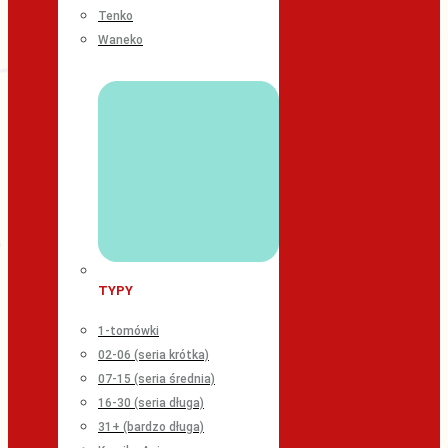
Tenko
Waneko
TYPY
1-tomówki
02-06 (seria krótka)
07-15 (seria średnia)
16-30 (seria długa)
31+ (bardzo długa)