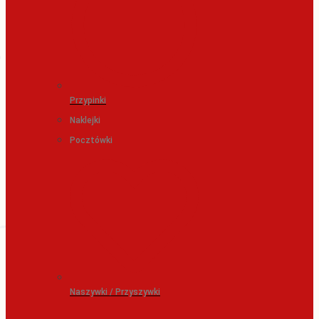
Przypinki
Naklejki
Pocztówki
Naszywki / Przyszywki