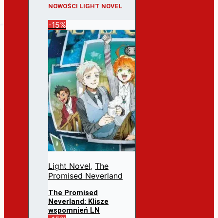
NOWOŚCI LIGHT NOVEL
-15%
Light Novel
,
The
Promised Neverland
The Promised
Neverland: Klisze
wspomnień LN