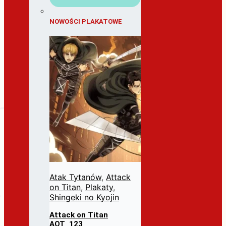
NOWOŚCI PLAKATOWE
Atak Tytanów
,
Attack
on Titan
,
Plakaty
,
Shingeki no Kyojin
Attack on Titan
AOT_123