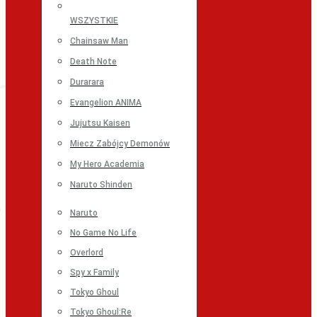
WSZYSTKIE
Chainsaw Man
Death Note
Durarara
Evangelion ANIMA
Jujutsu Kaisen
Miecz Zabójcy Demonów
My Hero Academia
Naruto Shinden
Naruto
No Game No Life
Overlord
Spy x Family
Tokyo Ghoul
Tokyo Ghoul:Re