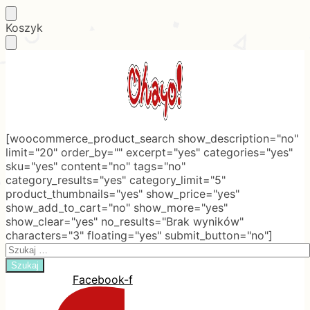
Skip
Skip
Koszyk
to
to
navigation
content
[woocommerce_product_search show_description="no"
limit="20" order_by="" excerpt="yes" categories="yes"
sku="yes" content="no" tags="no"
category_results="yes" category_limit="5"
product_thumbnails="yes" show_price="yes"
show_add_to_cart="no" show_more="yes"
show_clear="yes" no_results="Brak wyników"
characters="3" floating="yes" submit_button="no"]
Search
for:
Facebook-f