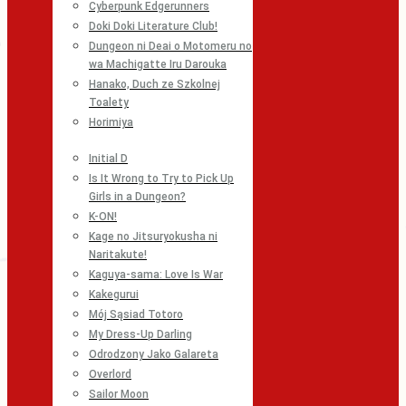
Cyberpunk Edgerunners
Doki Doki Literature Club!
Dungeon ni Deai o Motomeru no
wa Machigatte Iru Darouka
Hanako, Duch ze Szkolnej
Toalety
Horimiya
Initial D
Is It Wrong to Try to Pick Up
Girls in a Dungeon?
K-ON!
Kage no Jitsuryokusha ni
Naritakute!
Kaguya-sama: Love Is War
Kakegurui
Mój Sąsiad Totoro
My Dress-Up Darling
Odrodzony Jako Galareta
Overlord
Sailor Moon