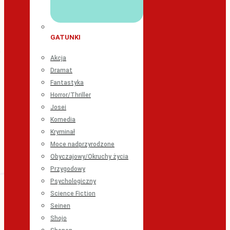
GATUNKI
Akcja
Dramat
Fantastyka
Horror/Thriller
Josei
Komedia
Kryminał
Moce nadprzyrodzone
Obyczajowy/Okruchy życia
Przygodowy
Psychologiczny
Science Fiction
Seinen
Shojo