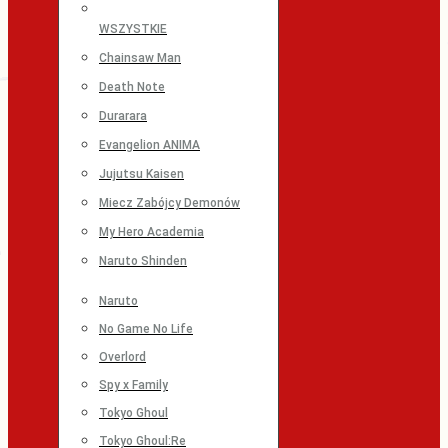
WSZYSTKIE
Chainsaw Man
Death Note
Durarara
Evangelion ANIMA
Jujutsu Kaisen
Miecz Zabójcy Demonów
My Hero Academia
Naruto Shinden
Naruto
No Game No Life
Overlord
Spy x Family
Tokyo Ghoul
Tokyo Ghoul:Re