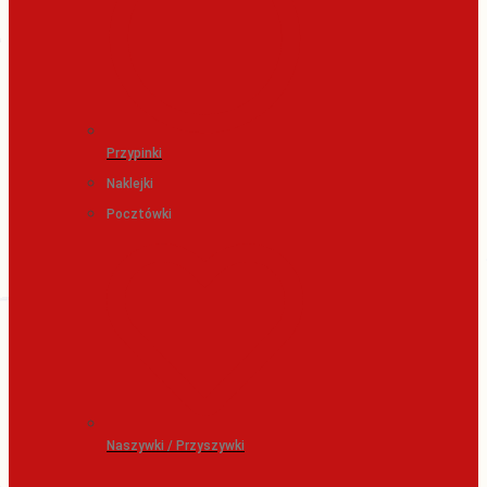
Przypinki
Naklejki
Pocztówki
Naszywki / Przyszywki