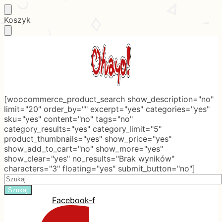
Skip
Skip
Koszyk
to
to
navigation
content
[woocommerce_product_search show_description="no"
limit="20" order_by="" excerpt="yes" categories="yes"
sku="yes" content="no" tags="no"
category_results="yes" category_limit="5"
product_thumbnails="yes" show_price="yes"
show_add_to_cart="no" show_more="yes"
show_clear="yes" no_results="Brak wyników"
characters="3" floating="yes" submit_button="no"]
Search
for:
Facebook-f