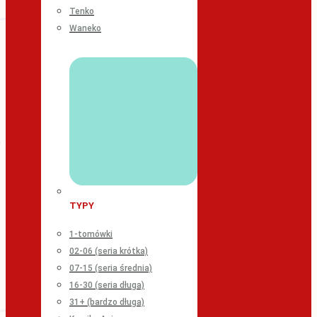
Tenko
Waneko
TYPY
1-tomówki
02-06 (seria krótka)
07-15 (seria średnia)
16-30 (seria długa)
31+ (bardzo długa)