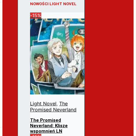
NOWOŚCI LIGHT NOVEL
-15%
Light Novel
,
The
Promised Neverland
The Promised
Neverland: Klisze
wspomnień LN