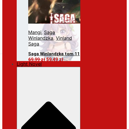
Mangi
,
Saga
Winlandzka
,
Vinland
Saga
Saga Winlandzka tom 11
Pierwotna
Aktualna
69,99
zł
59,49
zł
Light Novel
cena
cena
Dodaj do koszyka
wynosiła:
wynosi:
69,99 zł.
59,49 zł.