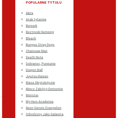
POPULARNE TYTUŁU
Akira
Atak tytanów
Berserk
Beztroski Kemping
Bleach
Bungou Stray Dogs
Chainsaw Man
Death Note
Dobranoc, Punpunie
Dragon Ball
Jujutsu Kaisen
Klasa Skrytobójców
Miecz Zabójcy Demonów
Monster
My Hero Academia
Neon Gensis Evangelion
Odrodzony Jako Galareta