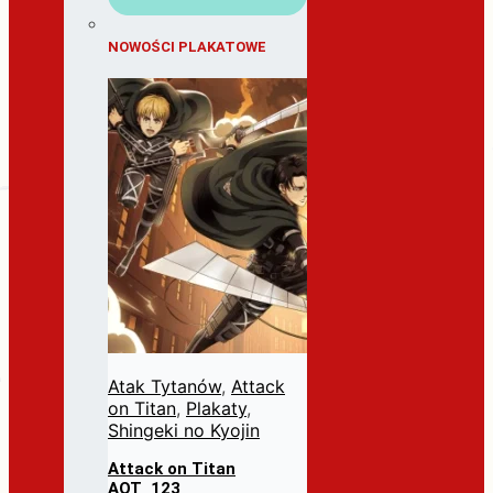
NOWOŚCI PLAKATOWE
Atak Tytanów
,
Attack
on Titan
,
Plakaty
,
Shingeki no Kyojin
Attack on Titan
AOT_123