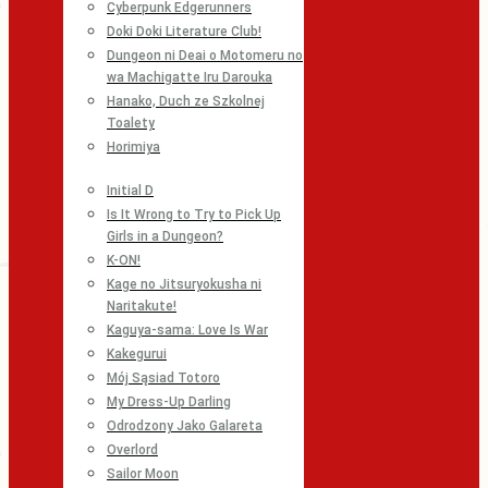
Cyberpunk Edgerunners
Doki Doki Literature Club!
Dungeon ni Deai o Motomeru no
wa Machigatte Iru Darouka
Hanako, Duch ze Szkolnej
Toalety
Horimiya
Initial D
Is It Wrong to Try to Pick Up
Girls in a Dungeon?
K-ON!
Kage no Jitsuryokusha ni
Naritakute!
Kaguya-sama: Love Is War
Kakegurui
Mój Sąsiad Totoro
My Dress-Up Darling
Odrodzony Jako Galareta
Overlord
Sailor Moon