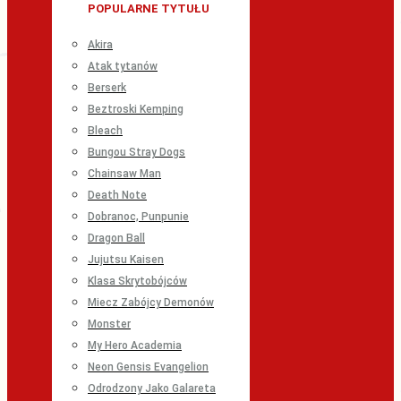
POPULARNE TYTUŁU
Akira
Atak tytanów
Berserk
Beztroski Kemping
Bleach
Bungou Stray Dogs
Chainsaw Man
Death Note
Dobranoc, Punpunie
Dragon Ball
Jujutsu Kaisen
Klasa Skrytobójców
Miecz Zabójcy Demonów
Monster
My Hero Academia
Neon Gensis Evangelion
Odrodzony Jako Galareta