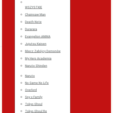
WSZYSTKIE
Chainsaw Man
Death Note
Durarara
Evangelion ANIMA
Jujutsu Kaisen
Miecz Zabójcy Demonów
My Hero Academia
Naruto Shinden
Naruto
No Game No Life
Overlord
Spy x Family
Tokyo Ghoul
Tokyo Ghoul:Re