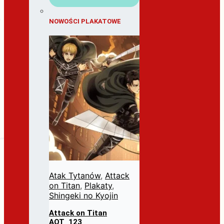
NOWOŚCI PLAKATOWE
Atak Tytanów
,
Attack
on Titan
,
Plakaty
,
Shingeki no Kyojin
Attack on Titan
AOT_123