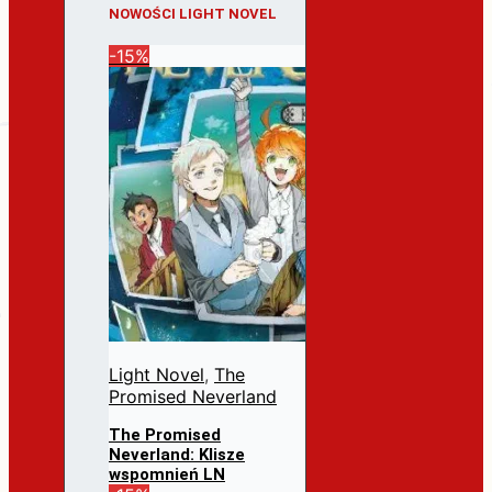
NOWOŚCI LIGHT NOVEL
-15%
Light Novel
,
The
Promised Neverland
The Promised
Neverland: Klisze
wspomnień LN