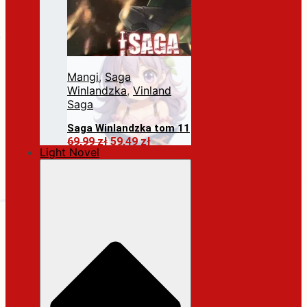
Mangi
,
Saga
Winlandzka
,
Vinland
Saga
Saga Winlandzka tom 11
Pierwotna
Aktualna
69,99
zł
59,49
zł
Light Novel
cena
cena
Dodaj do koszyka
wynosiła:
wynosi:
69,99 zł.
59,49 zł.