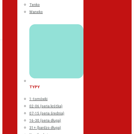
Tenko
Waneko
TYPY
1-tomówki
02-06 (seria krótka)
07-15 (seria średnia)
16-30 (seria długa)
31+ (bardzo długa)