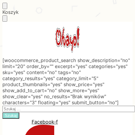
Skip
Skip
Koszyk
to
to
navigation
content
[woocommerce_product_search show_description="no"
limit="20" order_by="" excerpt="yes" categories="yes"
sku="yes" content="no" tags="no"
category_results="yes" category_limit="5"
product_thumbnails="yes" show_price="yes"
show_add_to_cart="no" show_more="yes"
show_clear="yes" no_results="Brak wyników"
characters="3" floating="yes" submit_button="no"]
Search
for:
Facebook-f