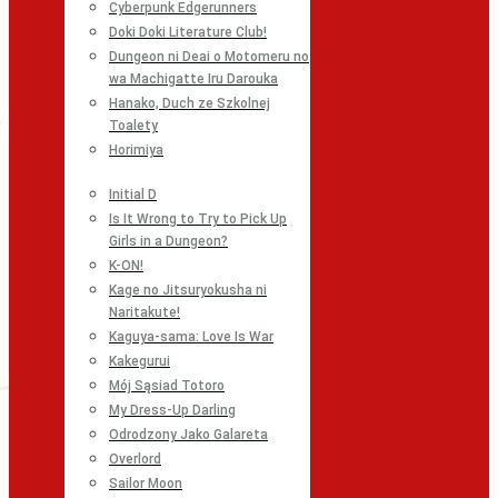
Cyberpunk Edgerunners
Doki Doki Literature Club!
Dungeon ni Deai o Motomeru no
wa Machigatte Iru Darouka
Hanako, Duch ze Szkolnej
Toalety
Horimiya
Initial D
Is It Wrong to Try to Pick Up
Girls in a Dungeon?
K-ON!
Kage no Jitsuryokusha ni
Naritakute!
Kaguya-sama: Love Is War
Kakegurui
Mój Sąsiad Totoro
My Dress-Up Darling
Odrodzony Jako Galareta
Overlord
Sailor Moon