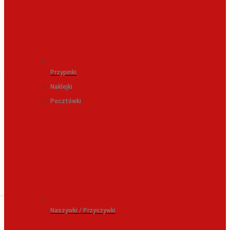
Przypinki
Naklejki
Pocztówki
Naszywki / Przyszywki