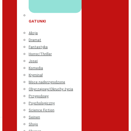
GATUNKI
Akcja
Dramat
Fantastyka
Horror/Thriller
Josei
Komedia
Kryminał
Moce nadprzyrodzone
Obyczajowy/Okruchy życia
Przygodowy
Psychologiczny
Science Fiction
Seinen
Shojo