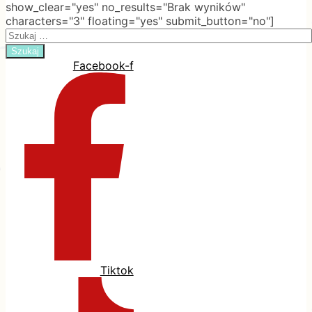
show_clear="yes" no_results="Brak wyników"
characters="3" floating="yes" submit_button="no"]
Search
for:
Facebook-f
Tiktok