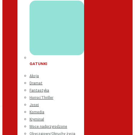
GATUNKI
Akcja
Dramat
Fantastyka
Horror/Thriller
Josei
Komedia
Kryminał
Moce nadprzyrodzone
Obyczajowy/Okruchy życia