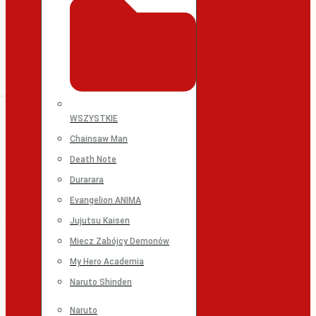
WSZYSTKIE
Chainsaw Man
Death Note
Durarara
Evangelion ANIMA
Jujutsu Kaisen
Miecz Zabójcy Demonów
My Hero Academia
Naruto Shinden
Naruto