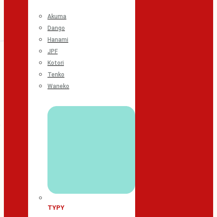
Akuma
Dango
Hanami
JPF
Kotori
Tenko
Waneko
TYPY