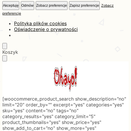
Zobacz
Akceptuję
Odmów
Zobacz preferencje
Zapisz preferencje
preferencje
Polityka plików cookies
Oświadczenie o prywatności
Skip
Skip
Koszyk
to
to
navigation
content
[woocommerce_product_search show_description="no"
limit="20" order_by="" excerpt="yes" categories="yes"
sku="yes" content="no" tags="no"
category_results="yes" category_limit="5"
product_thumbnails="yes" show_price="yes"
show_add_to_cart="no" show_more="yes"