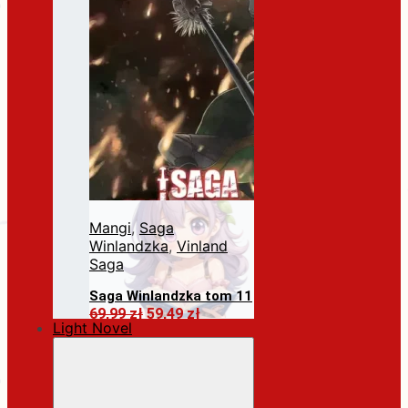
Mangi
,
Saga
Winlandzka
,
Vinland
Saga
Saga Winlandzka tom 11
Pierwotna
Aktualna
69,99
zł
59,49
zł
Light Novel
cena
cena
Dodaj do koszyka
wynosiła:
wynosi:
69,99 zł.
59,49 zł.