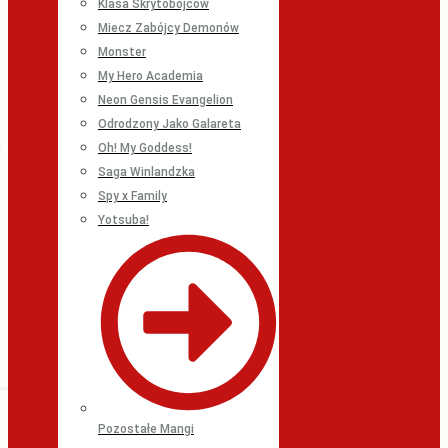
Klasa Skrytobójców
Miecz Zabójcy Demonów
Monster
My Hero Academia
Neon Gensis Evangelion
Odrodzony Jako Galareta
Oh! My Goddess!
Saga Winlandzka
Spy x Family
Yotsuba!
Pozostałe Mangi