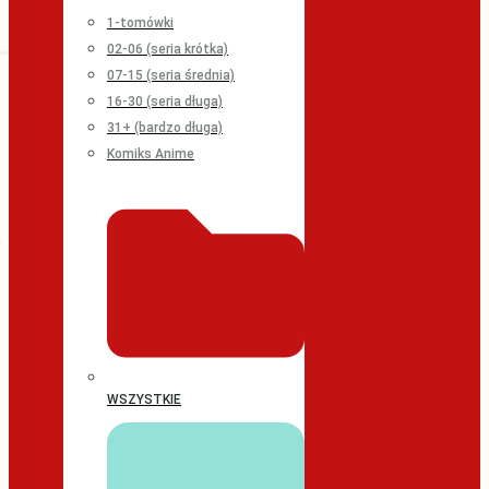
1-tomówki
02-06 (seria krótka)
07-15 (seria średnia)
16-30 (seria długa)
31+ (bardzo długa)
Komiks Anime
WSZYSTKIE