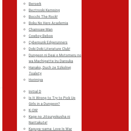
Berserk
Beztroski Kemping
Bocchi The Rock!
Boku No Hero Academia
Chainsaw Man
Cowboy Bebop
Cyberpunk Edgerunners
Doki Doki Literature Club!
Dungeon ni Deai o Motomeru no
wa Machigatte Iru Darouka
Hanako, Duch ze Szkolnej
Toalety
Horimiya
Initial D
Is It Wrong to Try to Pick Up
Girls in a Dungeon?
K-ON!
Kage no Jitsuryokusha ni
Naritakute!
Kaguya-sama: Love Is War