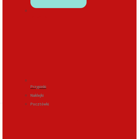
DODATKI
Przypinki
Naklejki
Pocztówki