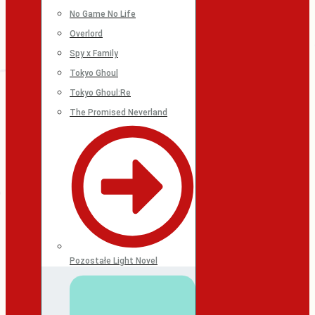
No Game No Life
Overlord
Spy x Family
Tokyo Ghoul
Tokyo Ghoul:Re
The Promised Neverland
Pozostałe Light Novel