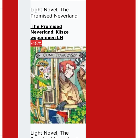
Light Novel
,
The
Promised Neverland
The Promised
Neverland: Klisze
wspomnień LN
Pierwotna
Aktualna
-15%
31,99
zł
27,19
zł
cena
cena
Dodaj do koszyka
wynosiła:
wynosi:
31,99 zł.
27,19 zł.
Light Novel
,
The