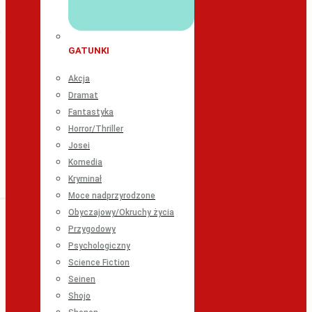
GATUNKI
Akcja
Dramat
Fantastyka
Horror/Thriller
Josei
Komedia
Kryminał
Moce nadprzyrodzone
Obyczajowy/Okruchy życia
Przygodowy
Psychologiczny
Science Fiction
Seinen
Shojo