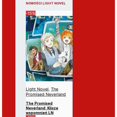
NOWOŚCI LIGHT NOVEL
-15%
Light Novel
,
The
Promised Neverland
The Promised
Neverland: Klisze
wspomnień LN