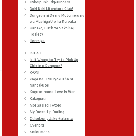
Cyberpunk Edgerunners
Doki Doki Literature Club!
Dungeon ni Deai o Motomeru no
wa Machigatte Iru Darouka
Hanako, Duch ze Szkolnej
Toalety
Horimiya
Initial D
Is It Wrong to Try to Pick Up
Girls in a Dungeon?
K-ON!
Kage no Jitsuryokusha ni
Naritakute!
Kaguya-sama: Love Is War
Kakegurui
Mój Sąsiad Totoro
My Dress-Up Darling
Odrodzony Jako Galareta
Overlord
Sailor Moon