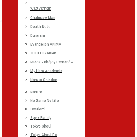
WSZYSTKIE
Chainsaw Man
Death Note
Durarara
Evangelion ANIMA
Jujutsu Kaisen
Miecz Zabójcy Demonów
My Hero Academia
Naruto Shinden
Naruto
No Game No Life
Overlord
Spy x Family
Tokyo Ghoul
Tokyo Ghoul:Re