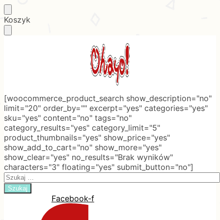
Skip
Skip
Koszyk
to
to
navigation
content
[woocommerce_product_search show_description="no"
limit="20" order_by="" excerpt="yes" categories="yes"
sku="yes" content="no" tags="no"
category_results="yes" category_limit="5"
product_thumbnails="yes" show_price="yes"
show_add_to_cart="no" show_more="yes"
show_clear="yes" no_results="Brak wyników"
characters="3" floating="yes" submit_button="no"]
Search
for:
Facebook-f