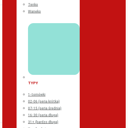
Tenko
Waneko
TYPY
1-tomówki
02-06 (seria krótka)
07-15 (seria średnia)
16-30 (seria długa)
31+ (bardzo długa)