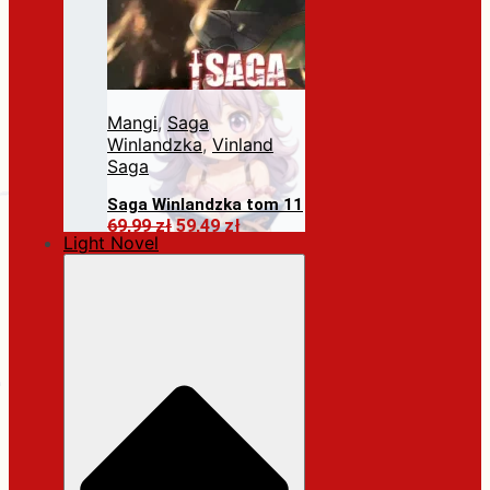
Mangi
,
Saga
Winlandzka
,
Vinland
Saga
Saga Winlandzka tom 11
Pierwotna
Aktualna
69,99
zł
59,49
zł
Light Novel
cena
cena
Dodaj do koszyka
wynosiła:
wynosi:
69,99 zł.
59,49 zł.