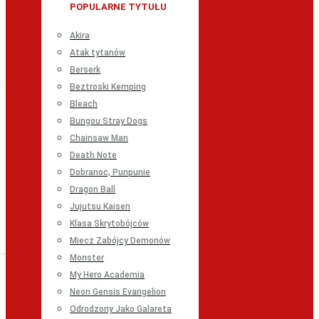
POPULARNE TYTUŁU
Akira
Atak tytanów
Berserk
Beztroski Kemping
Bleach
Bungou Stray Dogs
Chainsaw Man
Death Note
Dobranoc, Punpunie
Dragon Ball
Jujutsu Kaisen
Klasa Skrytobójców
Miecz Zabójcy Demonów
Monster
My Hero Academia
Neon Gensis Evangelion
Odrodzony Jako Galareta