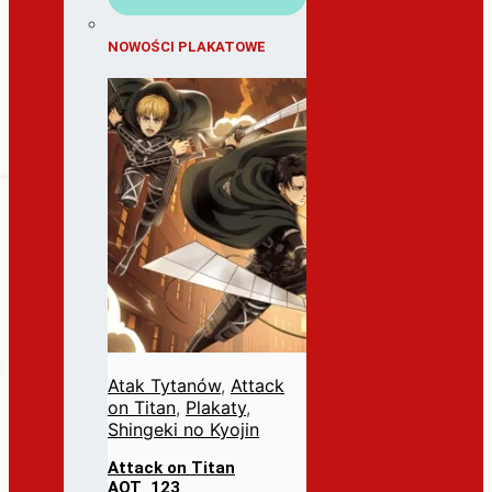
NOWOŚCI PLAKATOWE
Atak Tytanów
,
Attack
on Titan
,
Plakaty
,
Shingeki no Kyojin
Attack on Titan
AOT_123