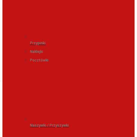
Przypinki
Naklejki
Pocztówki
Naszywki / Przyszywki