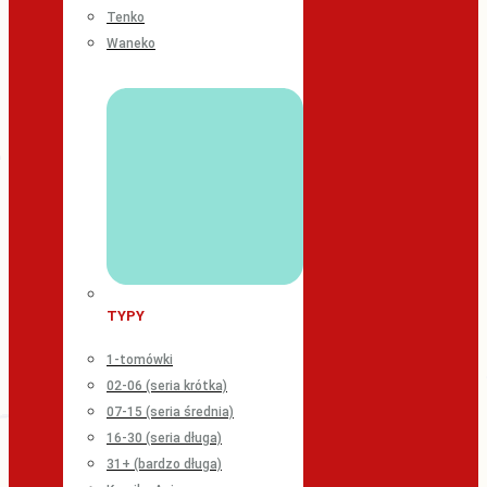
Tenko
Waneko
TYPY
1-tomówki
02-06 (seria krótka)
07-15 (seria średnia)
16-30 (seria długa)
31+ (bardzo długa)