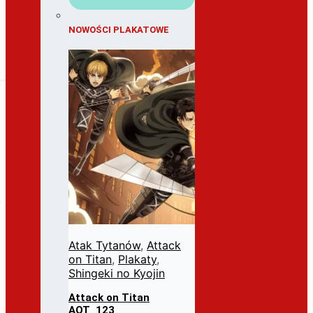
NOWOŚCI PLAKATOWE
Atak Tytanów
,
Attack
on Titan
,
Plakaty
,
Shingeki no Kyojin
Attack on Titan
AOT_123