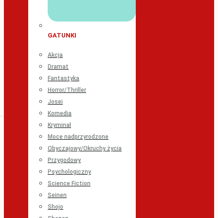
GATUNKI
Akcja
Dramat
Fantastyka
Horror/Thriller
Josei
Komedia
Kryminał
Moce nadprzyrodzone
Obyczajowy/Okruchy życia
Przygodowy
Psychologiczny
Science Fiction
Seinen
Shojo