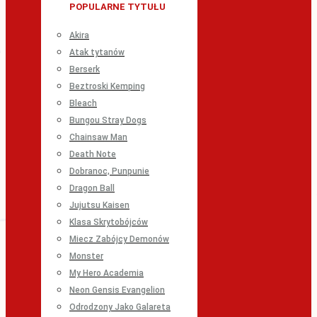
POPULARNE TYTUŁU
Akira
Atak tytanów
Berserk
Beztroski Kemping
Bleach
Bungou Stray Dogs
Chainsaw Man
Death Note
Dobranoc, Punpunie
Dragon Ball
Jujutsu Kaisen
Klasa Skrytobójców
Miecz Zabójcy Demonów
Monster
My Hero Academia
Neon Gensis Evangelion
Odrodzony Jako Galareta