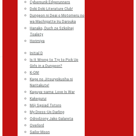
Cyberpunk Edgerunners
Doki Doki Literature Club!
Dungeon ni Deai o Motomeru no
wa Machigatte Iru Darouka
Hanako, Duch ze Szkolnej
Toalety
Horimiya
Initial D
Is It Wrong to Try to Pick Up
Girls in a Dungeon?
K-ON!
Kage no Jitsuryokusha ni
Naritakute!
Kaguya-sama: Love Is War
Kakegurui
Mój Sąsiad Totoro
My Dress-Up Darling
Odrodzony Jako Galareta
Overlord
Sailor Moon