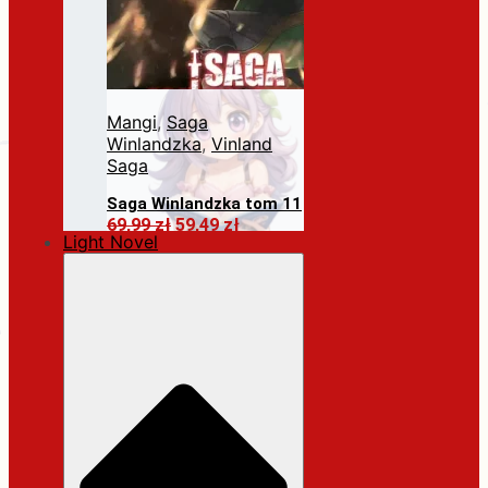
Mangi
,
Saga
Winlandzka
,
Vinland
Saga
Saga Winlandzka tom 11
Pierwotna
Aktualna
69,99
zł
59,49
zł
Light Novel
cena
cena
Dodaj do koszyka
wynosiła:
wynosi:
69,99 zł.
59,49 zł.