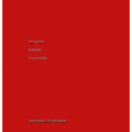
Przypinki
Naklejki
Pocztówki
Naszywki / Przyszywki