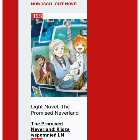
NOWOŚCI LIGHT NOVEL
-15%
Light Novel
,
The
Promised Neverland
The Promised
Neverland: Klisze
wspomnień LN