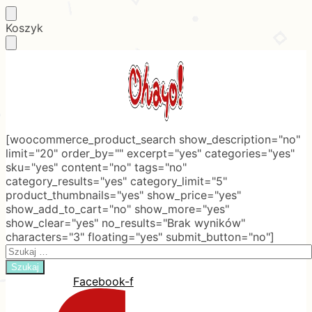
Skip
Skip
Koszyk
to
to
navigation
content
[woocommerce_product_search show_description="no"
limit="20" order_by="" excerpt="yes" categories="yes"
sku="yes" content="no" tags="no"
category_results="yes" category_limit="5"
product_thumbnails="yes" show_price="yes"
show_add_to_cart="no" show_more="yes"
show_clear="yes" no_results="Brak wyników"
characters="3" floating="yes" submit_button="no"]
Search
for:
Facebook-f