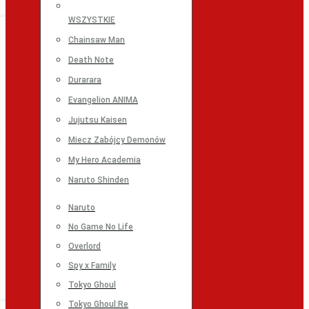
WSZYSTKIE
Chainsaw Man
Death Note
Durarara
Evangelion ANIMA
Jujutsu Kaisen
Miecz Zabójcy Demonów
My Hero Academia
Naruto Shinden
Naruto
No Game No Life
Overlord
Spy x Family
Tokyo Ghoul
Tokyo Ghoul:Re