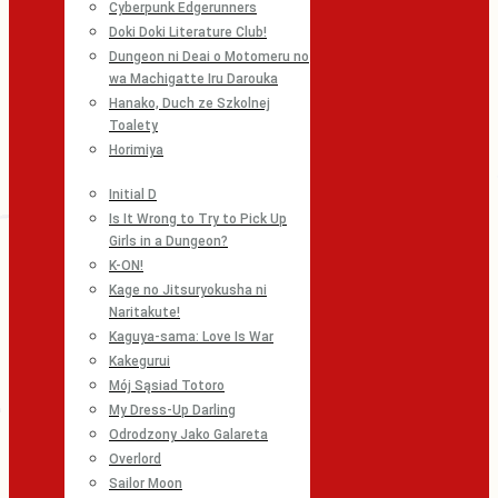
Cyberpunk Edgerunners
Doki Doki Literature Club!
Dungeon ni Deai o Motomeru no
wa Machigatte Iru Darouka
Hanako, Duch ze Szkolnej
Toalety
Horimiya
Initial D
Is It Wrong to Try to Pick Up
Girls in a Dungeon?
K-ON!
Kage no Jitsuryokusha ni
Naritakute!
Kaguya-sama: Love Is War
Kakegurui
Mój Sąsiad Totoro
My Dress-Up Darling
Odrodzony Jako Galareta
Overlord
Sailor Moon