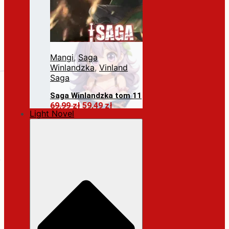
Mangi
,
Saga
Winlandzka
,
Vinland
Saga
Saga Winlandzka tom 11
Pierwotna
Aktualna
69,99
zł
59,49
zł
Light Novel
cena
cena
Dodaj do koszyka
wynosiła:
wynosi:
69,99 zł.
59,49 zł.