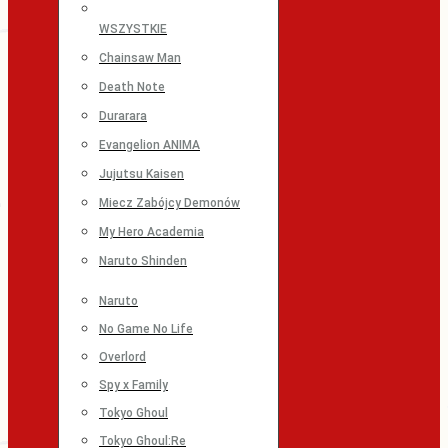
WSZYSTKIE
Chainsaw Man
Death Note
Durarara
Evangelion ANIMA
Jujutsu Kaisen
Miecz Zabójcy Demonów
My Hero Academia
Naruto Shinden
Naruto
No Game No Life
Overlord
Spy x Family
Tokyo Ghoul
Tokyo Ghoul:Re