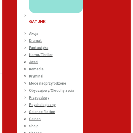
GATUNKI
Akcja
Dramat
Fantastyka
Horror/Thriller
Josei
Komedia
Kryminał
Moce nadprzyrodzone
Obyczajowy/Okruchy życia
Przygodowy
Psychologiczny
Science Fiction
Seinen
Shojo