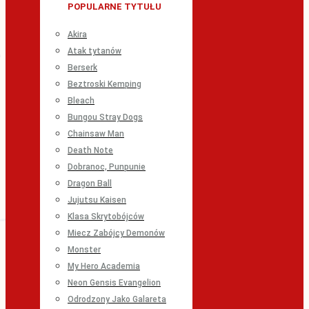
POPULARNE TYTUŁU
Akira
Atak tytanów
Berserk
Beztroski Kemping
Bleach
Bungou Stray Dogs
Chainsaw Man
Death Note
Dobranoc, Punpunie
Dragon Ball
Jujutsu Kaisen
Klasa Skrytobójców
Miecz Zabójcy Demonów
Monster
My Hero Academia
Neon Gensis Evangelion
Odrodzony Jako Galareta