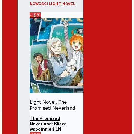
NOWOŚCI LIGHT NOVEL
-15%
Light Novel
,
The
Promised Neverland
The Promised
Neverland: Klisze
wspomnień LN