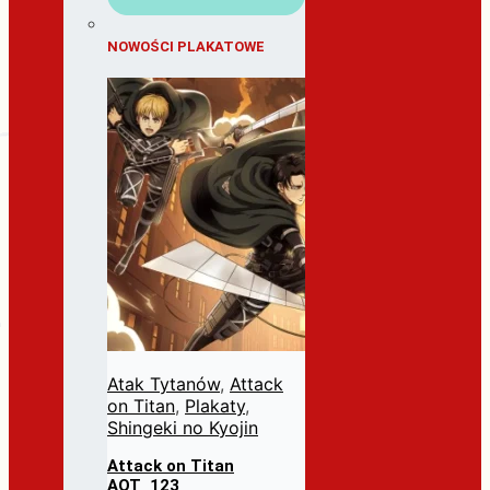
NOWOŚCI PLAKATOWE
Atak Tytanów
,
Attack
on Titan
,
Plakaty
,
Shingeki no Kyojin
Attack on Titan
AOT_123