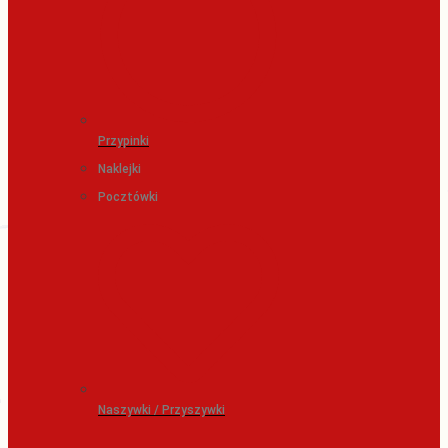
Przypinki
Naklejki
Pocztówki
Naszywki / Przyszywki