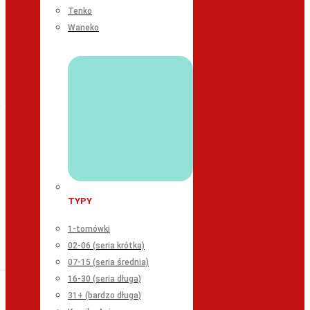
Tenko
Waneko
TYPY
1-tomówki
02-06 (seria krótka)
07-15 (seria średnia)
16-30 (seria długa)
31+ (bardzo długa)