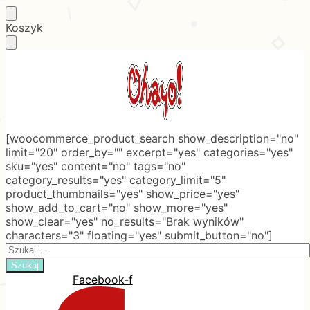
Skip
Skip
Koszyk
to
to
navigation
content
[woocommerce_product_search show_description="no"
limit="20" order_by="" excerpt="yes" categories="yes"
sku="yes" content="no" tags="no"
category_results="yes" category_limit="5"
product_thumbnails="yes" show_price="yes"
show_add_to_cart="no" show_more="yes"
show_clear="yes" no_results="Brak wyników"
characters="3" floating="yes" submit_button="no"]
Search
for:
Facebook-f