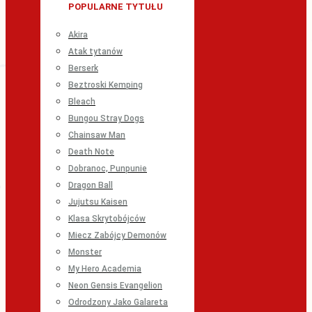
POPULARNE TYTUŁU
Akira
Atak tytanów
Berserk
Beztroski Kemping
Bleach
Bungou Stray Dogs
Chainsaw Man
Death Note
Dobranoc, Punpunie
Dragon Ball
Jujutsu Kaisen
Klasa Skrytobójców
Miecz Zabójcy Demonów
Monster
My Hero Academia
Neon Gensis Evangelion
Odrodzony Jako Galareta