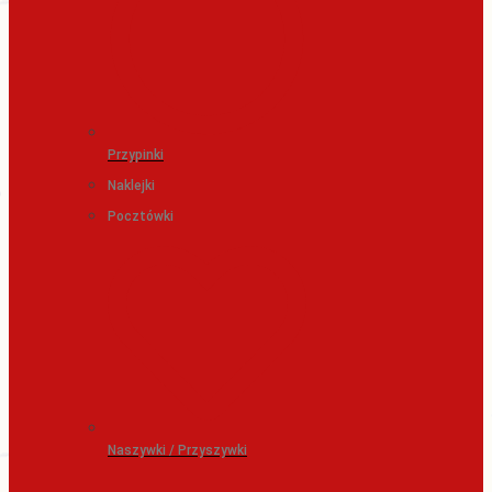
Przypinki
Naklejki
Pocztówki
Naszywki / Przyszywki