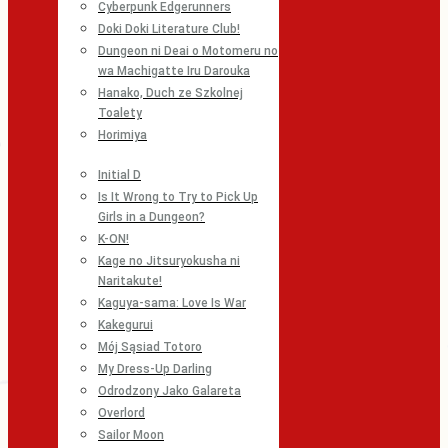
Cyberpunk Edgerunners
Doki Doki Literature Club!
Dungeon ni Deai o Motomeru no
wa Machigatte Iru Darouka
Hanako, Duch ze Szkolnej
Toalety
Horimiya
Initial D
Is It Wrong to Try to Pick Up
Girls in a Dungeon?
K-ON!
Kage no Jitsuryokusha ni
Naritakute!
Kaguya-sama: Love Is War
Kakegurui
Mój Sąsiad Totoro
My Dress-Up Darling
Odrodzony Jako Galareta
Overlord
Sailor Moon