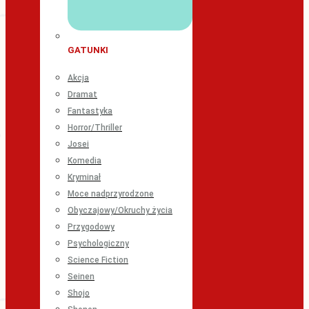
GATUNKI
Akcja
Dramat
Fantastyka
Horror/Thriller
Josei
Komedia
Kryminał
Moce nadprzyrodzone
Obyczajowy/Okruchy życia
Przygodowy
Psychologiczny
Science Fiction
Seinen
Shojo