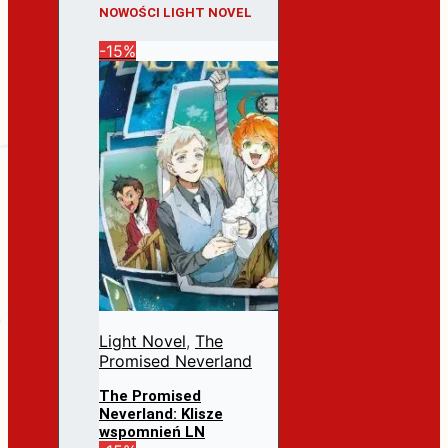
NOWOŚCI LIGHT NOVEL
-15%
Light Novel
,
The
Promised Neverland
The Promised
Neverland: Klisze
wspomnień LN