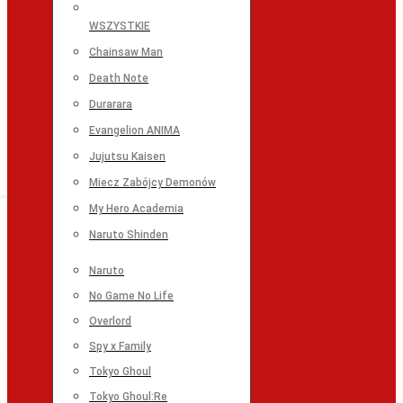
WSZYSTKIE
Chainsaw Man
Death Note
Durarara
Evangelion ANIMA
Jujutsu Kaisen
Miecz Zabójcy Demonów
My Hero Academia
Naruto Shinden
Naruto
No Game No Life
Overlord
Spy x Family
Tokyo Ghoul
Tokyo Ghoul:Re