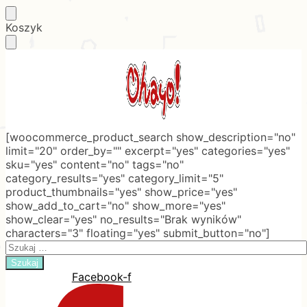
Skip
Skip
Koszyk
to
to
navigation
content
[woocommerce_product_search show_description="no"
limit="20" order_by="" excerpt="yes" categories="yes"
sku="yes" content="no" tags="no"
category_results="yes" category_limit="5"
product_thumbnails="yes" show_price="yes"
show_add_to_cart="no" show_more="yes"
show_clear="yes" no_results="Brak wyników"
characters="3" floating="yes" submit_button="no"]
Search
for:
Facebook-f