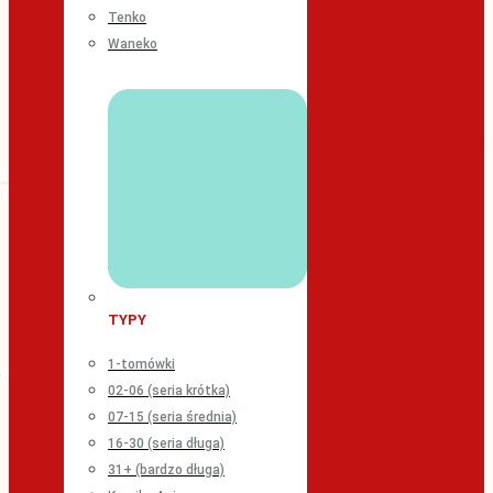
Tenko
Waneko
TYPY
1-tomówki
02-06 (seria krótka)
07-15 (seria średnia)
16-30 (seria długa)
31+ (bardzo długa)