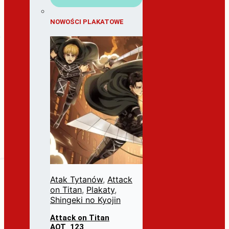
NOWOŚCI PLAKATOWE
Atak Tytanów
,
Attack
on Titan
,
Plakaty
,
Shingeki no Kyojin
Attack on Titan
AOT_123