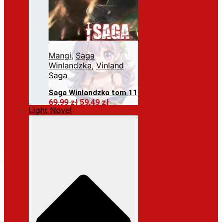
Mangi
,
Saga
Winlandzka
,
Vinland
Saga
Saga Winlandzka tom 11
Pierwotna
Aktualna
69,99
zł
59,49
zł
Light Novel
cena
cena
Dodaj do koszyka
wynosiła:
wynosi:
69,99 zł.
59,49 zł.