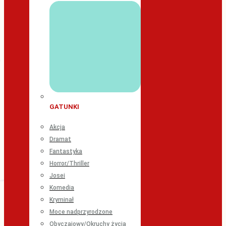
GATUNKI
Akcja
Dramat
Fantastyka
Horror/Thriller
Josei
Komedia
Kryminał
Moce nadprzyrodzone
Obyczajowy/Okruchy życia