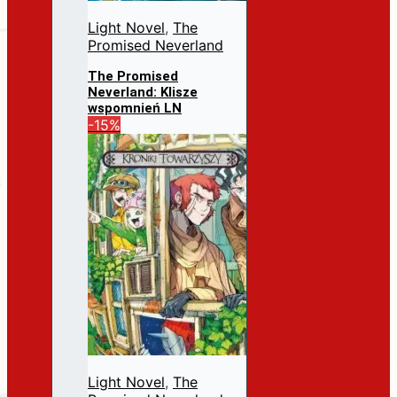
Light Novel
,
The
Promised Neverland
The Promised
Neverland: Klisze
wspomnień LN
Pierwotna
Aktualna
-15%
31,99
zł
27,19
zł
cena
cena
Dodaj do koszyka
wynosiła:
wynosi:
31,99 zł.
27,19 zł.
Light Novel
,
The