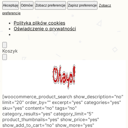
Zobacz
Akceptuję
Odmów
Zobacz preferencje
Zapisz preferencje
preferencje
Polityka plików cookies
Oświadczenie o prywatności
Skip
Skip
Koszyk
to
to
navigation
content
[woocommerce_product_search show_description="no"
limit="20" order_by="" excerpt="yes" categories="yes"
sku="yes" content="no" tags="no"
category_results="yes" category_limit="5"
product_thumbnails="yes" show_price="yes"
show_add_to_cart="no" show_more="yes"