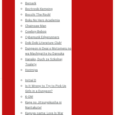
Berserk
Beztroski Kemping
Bocchi The Rock!
Boku No Hero Academia
Chainsaw Man
Cowboy Bebop
Cyberpunk Edgerunners
Doki Doki Literature Club!
Dungeon ni Deai o Motomeru no
wa Machigatte Iru Darouka
Hanako, Duch ze Szkolnej
Toalety
Horimiya
Initial D
Is It Wrong to Try to Pick Up
Girls in a Dungeon?
K-ON!
Kage no Jitsuryokusha ni
Naritakute!
Kaguya-sama: Love Is War