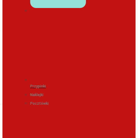
DODATKI
Przypinki
Naklejki
Pocztówki