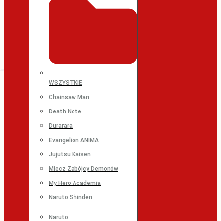
WSZYSTKIE
Chainsaw Man
Death Note
Durarara
Evangelion ANIMA
Jujutsu Kaisen
Miecz Zabójcy Demonów
My Hero Academia
Naruto Shinden
Naruto