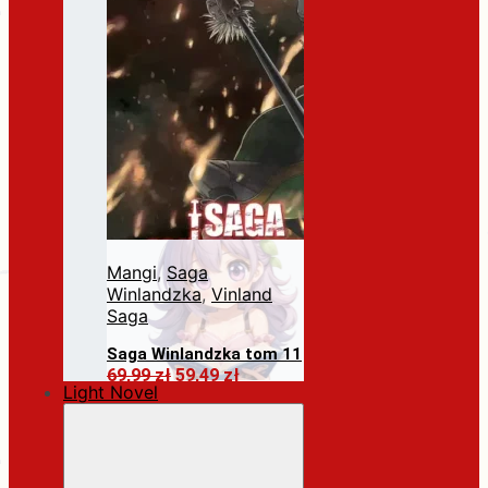
Mangi
,
Saga
Winlandzka
,
Vinland
Saga
Saga Winlandzka tom 11
Pierwotna
Aktualna
69,99
zł
59,49
zł
Light Novel
cena
cena
Dodaj do koszyka
wynosiła:
wynosi:
69,99 zł.
59,49 zł.