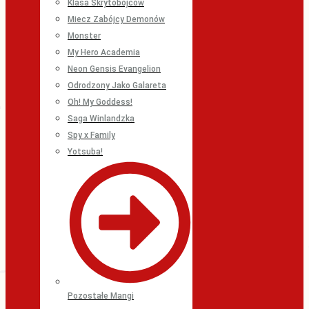
Klasa Skrytobójców
Miecz Zabójcy Demonów
Monster
My Hero Academia
Neon Gensis Evangelion
Odrodzony Jako Galareta
Oh! My Goddess!
Saga Winlandzka
Spy x Family
Yotsuba!
Pozostałe Mangi