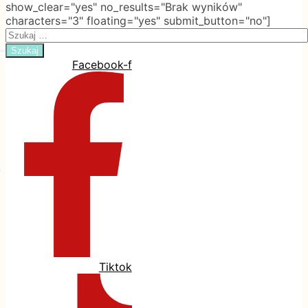
show_clear="yes" no_results="Brak wyników"
characters="3" floating="yes" submit_button="no"]
Search
for:
Facebook-f
Tiktok