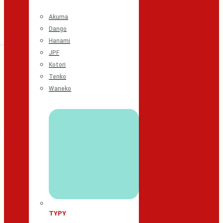
Akuma
Dango
Hanami
JPF
Kotori
Tenko
Waneko
TYPY