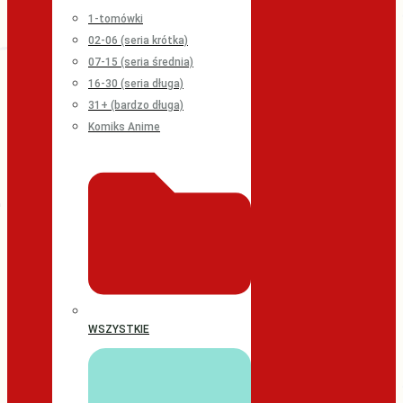
1-tomówki
02-06 (seria krótka)
07-15 (seria średnia)
16-30 (seria długa)
31+ (bardzo długa)
Komiks Anime
WSZYSTKIE