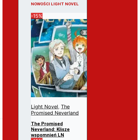
NOWOŚCI LIGHT NOVEL
-15%
Light Novel
,
The
Promised Neverland
The Promised
Neverland: Klisze
wspomnień LN