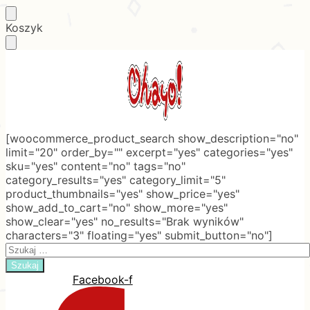
Skip
Skip
Koszyk
to
to
navigation
content
[woocommerce_product_search show_description="no"
limit="20" order_by="" excerpt="yes" categories="yes"
sku="yes" content="no" tags="no"
category_results="yes" category_limit="5"
product_thumbnails="yes" show_price="yes"
show_add_to_cart="no" show_more="yes"
show_clear="yes" no_results="Brak wyników"
characters="3" floating="yes" submit_button="no"]
Search
for:
Facebook-f