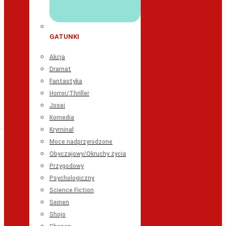
GATUNKI
Akcja
Dramat
Fantastyka
Horror/Thriller
Josei
Komedia
Kryminał
Moce nadprzyrodzone
Obyczajowy/Okruchy życia
Przygodowy
Psychologiczny
Science Fiction
Seinen
Shojo