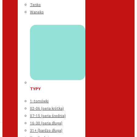
Tenko
Waneko
TYPY
1-tomówki
02-06 (seria krótka)
07-15 (seria średnia)
16-30 (seria długa)
31+ (bardzo długa)