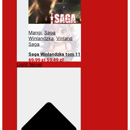
Mangi
,
Saga
Winlandzka
,
Vinland
Saga
Saga Winlandzka tom 11
Pierwotna
Aktualna
69,99
zł
59,49
zł
Light Novel
cena
cena
Dodaj do koszyka
wynosiła:
wynosi:
69,99 zł.
59,49 zł.