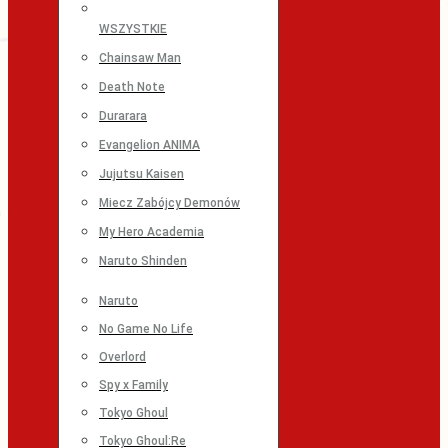
WSZYSTKIE
Chainsaw Man
Death Note
Durarara
Evangelion ANIMA
Jujutsu Kaisen
Miecz Zabójcy Demonów
My Hero Academia
Naruto Shinden
Naruto
No Game No Life
Overlord
Spy x Family
Tokyo Ghoul
Tokyo Ghoul:Re