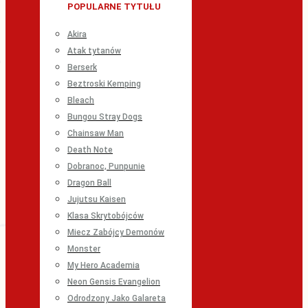
POPULARNE TYTUŁU
Akira
Atak tytanów
Berserk
Beztroski Kemping
Bleach
Bungou Stray Dogs
Chainsaw Man
Death Note
Dobranoc, Punpunie
Dragon Ball
Jujutsu Kaisen
Klasa Skrytobójców
Miecz Zabójcy Demonów
Monster
My Hero Academia
Neon Gensis Evangelion
Odrodzony Jako Galareta