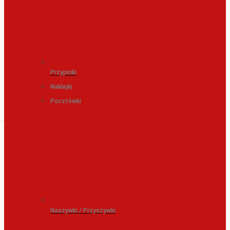
Przypinki
Naklejki
Pocztówki
Naszywki / Przyszywki