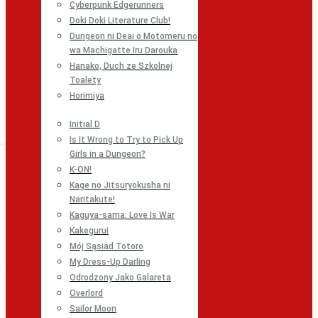
Cyberpunk Edgerunners
Doki Doki Literature Club!
Dungeon ni Deai o Motomeru no
wa Machigatte Iru Darouka
Hanako, Duch ze Szkolnej
Toalety
Horimiya
Initial D
Is It Wrong to Try to Pick Up
Girls in a Dungeon?
K-ON!
Kage no Jitsuryokusha ni
Naritakute!
Kaguya-sama: Love Is War
Kakegurui
Mój Sąsiad Totoro
My Dress-Up Darling
Odrodzony Jako Galareta
Overlord
Sailor Moon