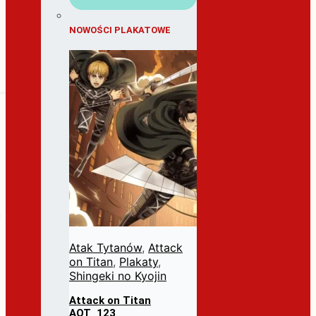
NOWOŚCI PLAKATOWE
Atak Tytanów
,
Attack
on Titan
,
Plakaty
,
Shingeki no Kyojin
Attack on Titan
AOT_123