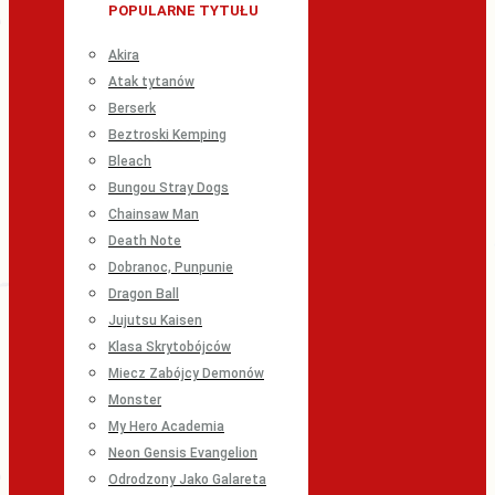
POPULARNE TYTUŁU
Akira
Atak tytanów
Berserk
Beztroski Kemping
Bleach
Bungou Stray Dogs
Chainsaw Man
Death Note
Dobranoc, Punpunie
Dragon Ball
Jujutsu Kaisen
Klasa Skrytobójców
Miecz Zabójcy Demonów
Monster
My Hero Academia
Neon Gensis Evangelion
Odrodzony Jako Galareta