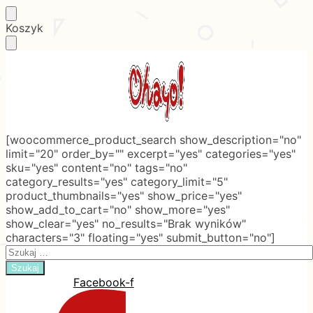
Skip
Skip
Koszyk
to
to
navigation
content
[woocommerce_product_search show_description="no"
limit="20" order_by="" excerpt="yes" categories="yes"
sku="yes" content="no" tags="no"
category_results="yes" category_limit="5"
product_thumbnails="yes" show_price="yes"
show_add_to_cart="no" show_more="yes"
show_clear="yes" no_results="Brak wyników"
characters="3" floating="yes" submit_button="no"]
Search
for:
Facebook-f