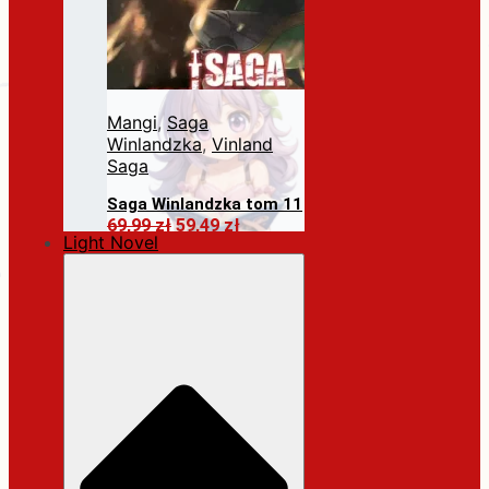
Mangi
,
Saga
Winlandzka
,
Vinland
Saga
Saga Winlandzka tom 11
Pierwotna
Aktualna
69,99
zł
59,49
zł
Light Novel
cena
cena
Dodaj do koszyka
wynosiła:
wynosi:
69,99 zł.
59,49 zł.