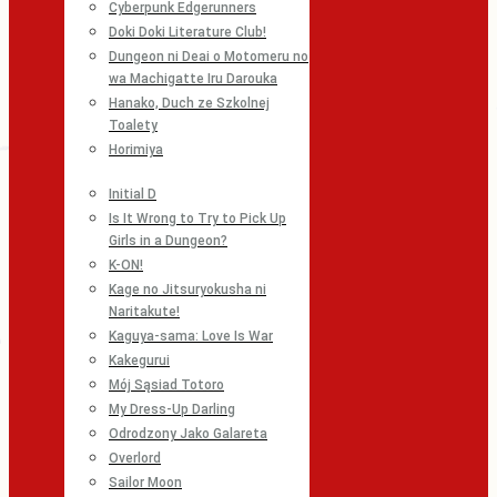
Cyberpunk Edgerunners
Doki Doki Literature Club!
Dungeon ni Deai o Motomeru no
wa Machigatte Iru Darouka
Hanako, Duch ze Szkolnej
Toalety
Horimiya
Initial D
Is It Wrong to Try to Pick Up
Girls in a Dungeon?
K-ON!
Kage no Jitsuryokusha ni
Naritakute!
Kaguya-sama: Love Is War
Kakegurui
Mój Sąsiad Totoro
My Dress-Up Darling
Odrodzony Jako Galareta
Overlord
Sailor Moon