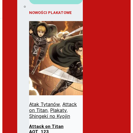
NOWOŚCI PLAKATOWE
Atak Tytanów
,
Attack
on Titan
,
Plakaty
,
Shingeki no Kyojin
Attack on Titan
AOT_123