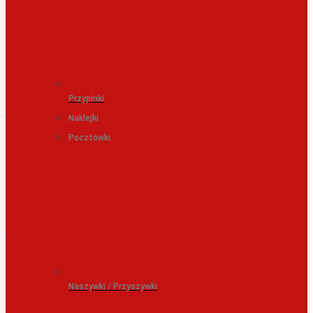
Przypinki
Naklejki
Pocztówki
Naszywki / Przyszywki