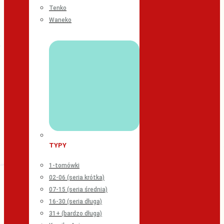
Tenko
Waneko
TYPY
1-tomówki
02-06 (seria krótka)
07-15 (seria średnia)
16-30 (seria długa)
31+ (bardzo długa)