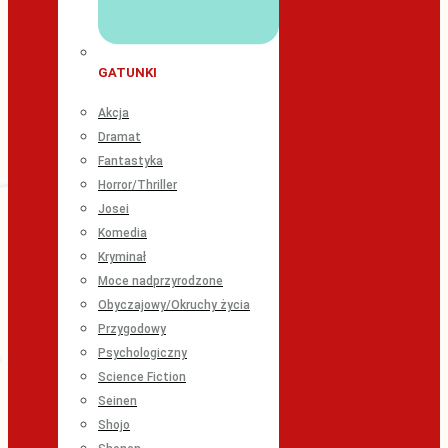
GATUNKI
Akcja
Dramat
Fantastyka
Horror/Thriller
Josei
Komedia
Kryminał
Moce nadprzyrodzone
Obyczajowy/Okruchy życia
Przygodowy
Psychologiczny
Science Fiction
Seinen
Shojo