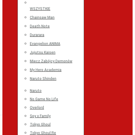
WSZYSTKIE
Chainsaw Man
Death Note
Durarara
Evangelion ANIMA
Jujutsu Kaisen
Miecz Zabójcy Demonów
My Hero Academia
Naruto Shinden
Naruto
No Game No Life
Overlord
Spy x Family
Tokyo Ghoul
Tokyo Ghoul:Re