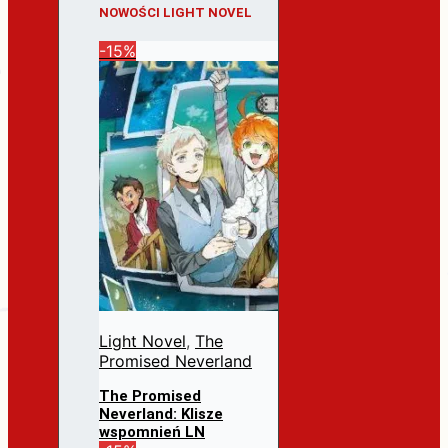
NOWOŚCI LIGHT NOVEL
-15%
Light Novel
,
The
Promised Neverland
The Promised
Neverland: Klisze
wspomnień LN